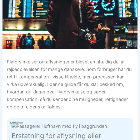
Flyforsinkelser og aflysninger er blevet en uheldig del af
rejseoplevelsen for mange danskere. Som forbruger har du
ret til kompensation i visse tilfælde, men processen kan
virke uoverskuelig. I denne guide får du klar besked om,
hvordan du klager over flyforsinkelse og søger
kompensation, så du kender dine muligheder, rettigheder
og de trin, der skal følges.
reklame
Erstatning for aflysning eller