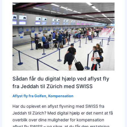
Sådan får du digital hjælp ved aflyst fly
fra Jeddah til Zürich med SWISS
Aflyst fly fra Golfen
,
Kompensation
Har du oplevet en aflyst flyvning med SWISS fra
Jeddah til Zürich? Med digital hjælp er det nemt at få
overblik over dine muligheder for kompensation
aflyst fly SWISS – og sikre, at du får den erstatning,