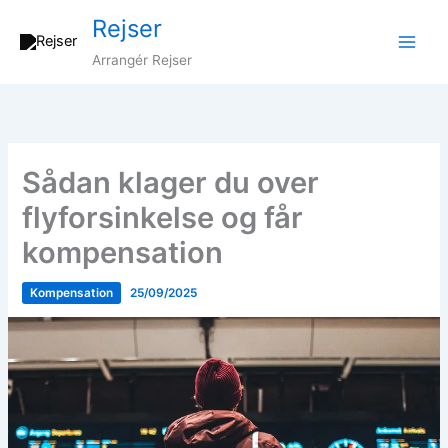
Gå
Rejser
til
indholdet
Arrangér Rejser
Sådan klager du over
flyforsinkelse og får
kompensation
Kompensation
25/09/2025