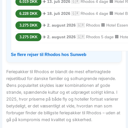
✈️ 13. juli 2026
🇬🇷 Rhodos 4 dage 🏢 Hotel Ro
6.019 DKK
✈️ 18. juli 2026
🇬🇷 Rhodos 4 dage 🏢 Hotel Bl
6.228 DKK
✈️ 2. august 2026
🇬🇷 Rhodos 🏢 Hotel Essen
3.275 DKK
✈️ 2. august 2026
🇬🇷 Rhodos 5 dage 🏢 Hote
3.275 DKK
Se flere rejser til Rhodos hos Sunweb
Feriepakker til Rhodos er blandt de mest eftertragtede
rejsetilbud for danske familier og solhungrende rejsende.
Øens popularitet skyldes især kombinationen af gode
strande, spændende kultur og et udpræget solrigt klima. I
2025, hvor priserne på både fly og hoteller fortsat varierer
betydeligt, er det væsentligt at vide, hvordan man som
forbruger finder de billigste feriepakker til Rhodos – uden at
gå på kompromis med kvalitet og sikkerhed.