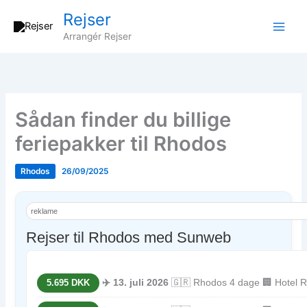
Gå
Rejser
til
Arrangér Rejser
indholdet
Sådan finder du billige
feriepakker til Rhodos
Rhodos
26/09/2025
reklame
Rejser til Rhodos med Sunweb
✈️ 13. juli 2026
🇬🇷 Rhodos 4 dage 🏢 Hotel Ro
5.695 DKK