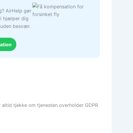
ng? AirHelp gør
i hjælper dig
– uden besvær.
ation
ør altid tjekke om tjenesten overholder GDPR