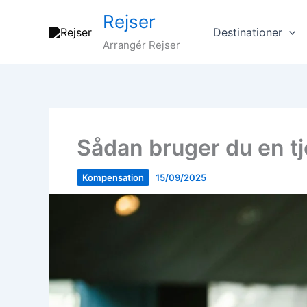
Gå
Rejser
til
Destinationer
indholdet
Arrangér Rejser
Sådan bruger du en tj
Kompensation
15/09/2025