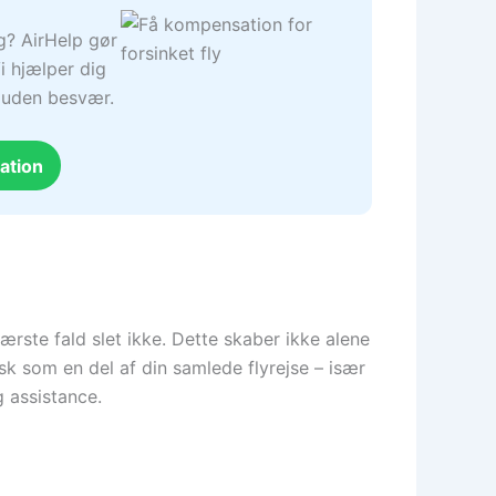
ng? AirHelp gør
i hjælper dig
– uden besvær.
ation
 værste fald slet ikke. Dette skaber ikke alene
sk som en del af din samlede flyrejse – især
g assistance.