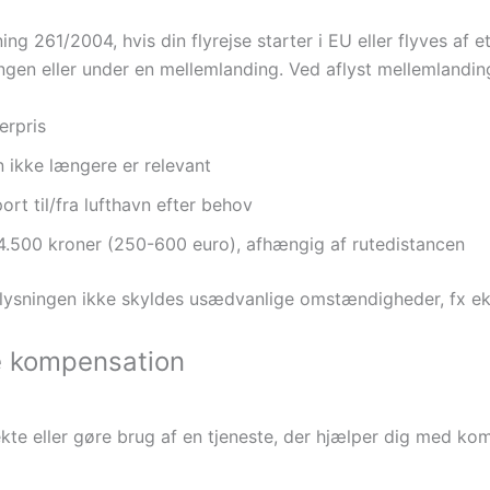
ng 261/2004, hvis din flyrejse starter i EU eller flyves af
en eller under en mellemlanding. Ved aflyst mellemlanding 
erpris
en ikke længere er relevant
ort til/fra lufthavn efter behov
.500 kroner (250-600 euro), afhængig af rutedistancen
ysningen ikke skyldes usædvanlige omstændigheder, fx ekstr
ge kompensation
ekte eller gøre brug af en tjeneste, der hjælper dig med ko