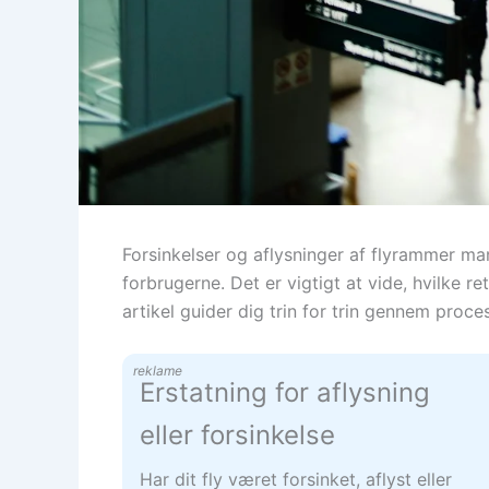
Forsinkelser og aflysninger af flyrammer ma
forbrugerne. Det er vigtigt at vide, hvilke 
artikel guider dig trin for trin gennem proces
reklame
Erstatning for aflysning
eller forsinkelse
Har dit fly været forsinket, aflyst eller