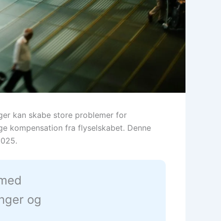
nger kan skabe store problemer for
søge kompensation fra flyselskabet. Denne
2025.
 med
inger og