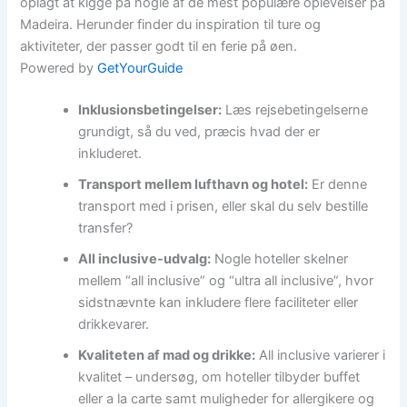
oplagt at kigge på nogle af de mest populære oplevelser på
Madeira. Herunder finder du inspiration til ture og
aktiviteter, der passer godt til en ferie på øen.
Powered by
GetYourGuide
Inklusionsbetingelser:
Læs rejsebetingelserne
grundigt, så du ved, præcis hvad der er
inkluderet.
Transport mellem lufthavn og hotel:
Er denne
transport med i prisen, eller skal du selv bestille
transfer?
All inclusive-udvalg:
Nogle hoteller skelner
mellem “all inclusive” og “ultra all inclusive”, hvor
sidstnævnte kan inkludere flere faciliteter eller
drikkevarer.
Kvaliteten af mad og drikke:
All inclusive varierer i
kvalitet – undersøg, om hoteller tilbyder buffet
eller a la carte samt muligheder for allergikere og