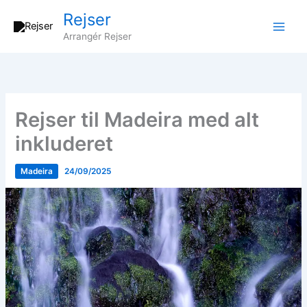
Gå
Rejser
til
Arrangér Rejser
indholdet
Rejser til Madeira med alt
inkluderet
Madeira
24/09/2025