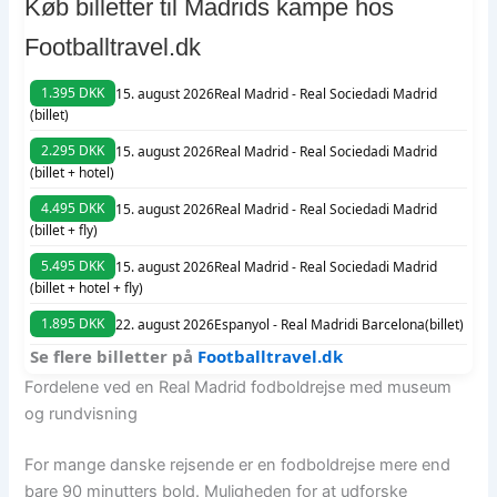
Køb billetter til Madrids kampe hos
Footballtravel.dk
1.395 DKK
15. august 2026
Real Madrid - Real Sociedad
i Madrid
(billet)
2.295 DKK
15. august 2026
Real Madrid - Real Sociedad
i Madrid
(billet + hotel)
4.495 DKK
15. august 2026
Real Madrid - Real Sociedad
i Madrid
(billet + fly)
5.495 DKK
15. august 2026
Real Madrid - Real Sociedad
i Madrid
(billet + hotel + fly)
1.895 DKK
22. august 2026
Espanyol - Real Madrid
i Barcelona
(billet)
Se flere billetter på
Footballtravel.dk
Fordelene ved en Real Madrid fodboldrejse med museum
og rundvisning
For mange danske rejsende er en fodboldrejse mere end
bare 90 minutters bold. Muligheden for at udforske