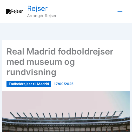
Gå
Rejser
til
Arrangér Rejser
indholdet
Real Madrid fodboldrejser
med museum og
rundvisning
Fodboldrejser til Madrid
17/09/2025