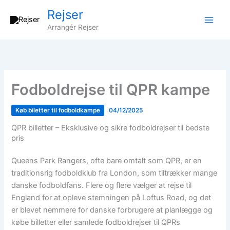
Gå
Rejser
til
Arrangér Rejser
indholdet
Fodboldrejse til QPR kampe
Køb biletter til fodboldkampe
04/12/2025
QPR billetter – Eksklusive og sikre fodboldrejser til bedste
pris
Queens Park Rangers, ofte bare omtalt som QPR, er en
traditionsrig fodboldklub fra London, som tiltrækker mange
danske fodboldfans. Flere og flere vælger at rejse til
England for at opleve stemningen på Loftus Road, og det
er blevet nemmere for danske forbrugere at planlægge og
købe billetter eller samlede fodboldrejser til QPRs