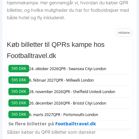
hjemmekampe. Her gennemgår vi, hvordan du køber QPR
billetter, og hvilke muligheder du har for fodboldrejser med
både hotel og fly inkluderet.
reklame
Køb billetter til QPRs kampe hos
Footballtravel.dk
595 DKK
24. oktober 2026
QPR - Swansea City
i London
595 DKK
6. februar 2027
QPR - Millwall
i London
595 DKK
28. november 2026
QPR - Sheffield United
i London
595 DKK
26. december 2026
QPR - Bristol City
i London
595 DKK
6. marts 2027
QPR - Portsmouth
i London
Se flere billetter på
Footballtravel.dk
Sådan køber du QPR billetter som dansker