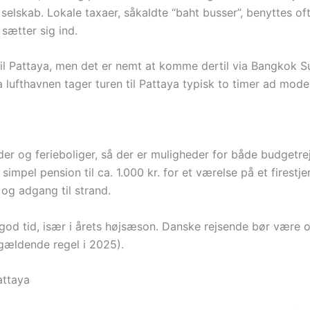
lskab. Lokale taxaer, såkaldte “baht busser”, benyttes ofte
sætter sig ind.
til Pattaya, men det er nemt at komme dertil via Bangkok S
ra lufthavnen tager turen til Pattaya typisk to timer ad mod
gheder og ferieboliger, så der er muligheder for både budge
en simpel pension til ca. 1.000 kr. for et værelse på et firest
 og adgang til strand.
 god tid, især i årets højsæson. Danske rejsende bør være
(gældende regel i 2025).
attaya