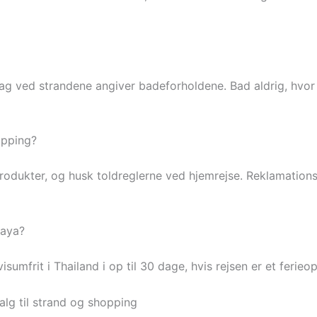
 ved strandene angiver badeforholdene. Bad aldrig, hvor de
opping?
produkter, og husk toldreglerne ved hjemrejse. Reklamations
taya?
sumfrit i Thailand i op til 30 dage, hvis rejsen er et ferieo
lg til strand og shopping