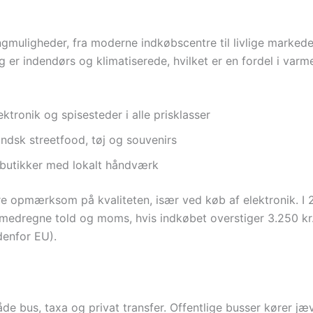
gmuligheder, fra moderne indkøbscentre til livlige markeder
og er indendørs og klimatiserede, hvilket er en fordel i v
ektronik og spisesteder i alle prisklasser
andsk streetfood, tøj og souvenirs
butikker med lokalt håndværk
e opmærksom på kvaliteten, især ved køb af elektronik. I 
medregne told og moms, hvis indkøbet overstiger 3.250 kr.
denfor EU).
de bus, taxa og privat transfer. Offentlige busser kører jævn