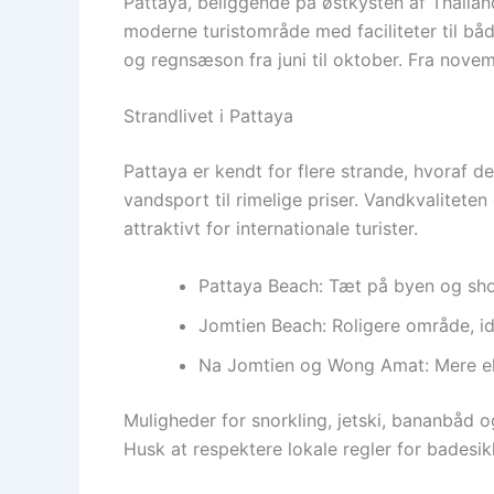
Pattaya, beliggende på østkysten af Thailand 
moderne turistområde med faciliteter til båd
og regnsæson fra juni til oktober. Fra novemb
Strandlivet i Pattaya
Pattaya er kendt for flere strande, hvoraf d
vandsport til rimelige priser. Vandkvalitet
attraktivt for internationale turister.
Pattaya Beach: Tæt på byen og sh
Jomtien Beach: Roligere område, id
Na Jomtien og Wong Amat: Mere ek
Muligheder for snorkling, jetski, bananbåd og
Husk at respektere lokale regler for badesik