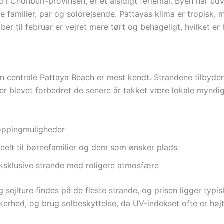
i Chonburi-provinsen, er et alsidigt feriemål. Byen har udvik
e familier, par og solorejsende. Pattayas klima er tropisk,
er til februar er vejret mere tørt og behageligt, hvilket er
en centrale Pattaya Beach er mest kendt. Strandene tilbyder 
en er blevet forbedret de senere år takket være lokale mynd
oppingmuligheder
eelt til børnefamilier og dem som ønsker plads
sklusive strande med roligere atmosfære
 sejlture findes på de fleste strande, og prisen ligger typi
kerhed, og brug solbeskyttelse, da UV-indekset ofte er højt