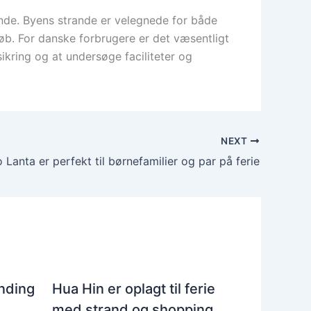
sende. Byens strande er velegnede for både
køb. For danske forbrugere er det væsentligt
sikring og at undersøge faciliteter og
NEXT
 Lanta er perfekt til børnefamilier og par på ferie
nding
Hua Hin er oplagt til ferie
med strand og shopping