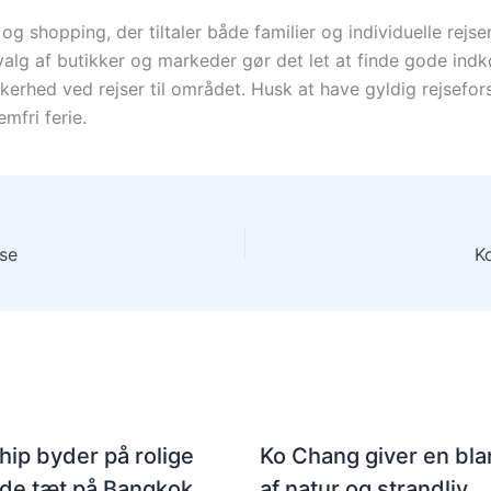
 og shopping, der tiltaler både familier og individuelle rej
valg af butikker og markeder gør det let at finde gode ind
kkerhed ved rejser til området. Husk at have gyldig rejsefor
emfri ferie.
sse
Ko
hip byder på rolige
Ko Chang giver en bla
nde tæt på Bangkok
af natur og strandliv