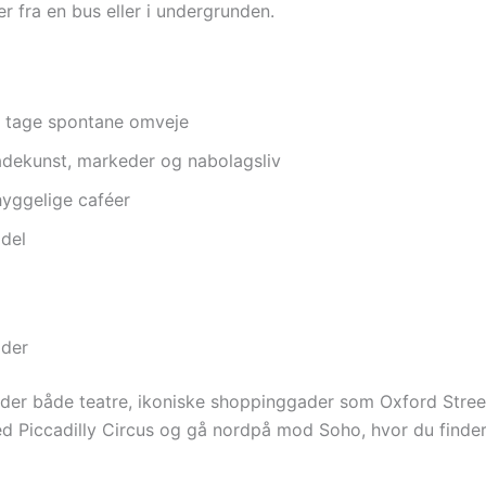
er fra en bus eller i undergrunden.
og tage spontane omveje
adekunst, markeder og nabolagsliv
hyggelige caféer
ddel
ader
 finder både teatre, ikoniske shoppinggader som Oxford St
ed Piccadilly Circus og gå nordpå mod Soho, hvor du finder