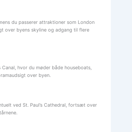
, mens du passerer attraktioner som London
t over byens skyline og adgang til flere
t’s Canal, hvor du møder både houseboats,
noramaudsigt over byen.
uelt ved St. Paul’s Cathedral, fortsæt over
tårnene.