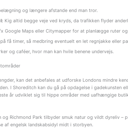
elægning og længere afstande end man tror.
l:
Kig altid begge veje ved kryds, da trafikken flyder ande
x Google Maps eller Citymapper for at planlægge ruter og
 på få timer, så medbring eventuelt en let regnjakke eller pa
ker og caféer, hvor man kan hvile benene undervejs.
istområder
der, kan det anbefales at udforske Londons mindre kendte 
rden. I Shoreditch kan du gå på opdagelse i gadekunsten ell
este år udviklet sig til hippe områder med uafhængige buti
g Richmond Park tilbyder smuk natur og vildt dyreliv – pe
se af engelsk landskabsidyl midt i storbyen.