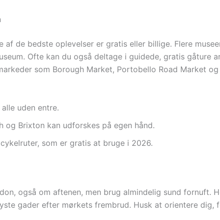
n
f de bedste oplevelser er gratis eller billige. Flere museer
eum. Ofte kan du også deltage i guidede, gratis gåture arr
demarkeder som Borough Market, Portobello Road Market og
alle uden entre.
h og Brixton kan udforskes på egen hånd.
ykelruter, som er gratis at bruge i 2026.
ondon, også om aftenen, men brug almindelig sund fornuft. 
plyste gader efter mørkets frembrud. Husk at orientere dig