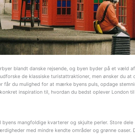
rbyer blandt danske rejsende, og byen byder på et væld a
udforske de klassiske turistattraktioner, men ønsker du a
Her får du mulighed for at mærke byens puls, opdage stemn
 konkret inspiration til, hvordan du bedst oplever London til
l byens mangfoldige kvarterer og skjulte perler. Store dele
ærdigheder med mindre kendte områder og grønne oaser. De