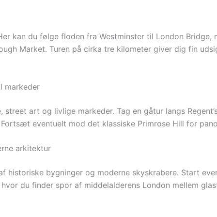
Her kan du følge floden fra Westminster til London Bridge
gh Market. Turen på cirka tre kilometer giver dig fin udsig
il markeder
 street art og livlige markeder. Tag en gåtur langs Regen
r. Fortsæt eventuelt mod det klassiske Primrose Hill for pa
rne arkitektur
af historiske bygninger og moderne skyskrabere. Start event
 hvor du finder spor af middelalderens London mellem glas