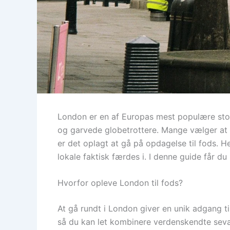
London er en af Europas mest populære sto
og garvede globetrottere. Mange vælger at 
er det oplagt at gå på opdagelse til fods. 
lokale faktisk færdes i. I denne guide får du
Hvorfor opleve London til fods?
At gå rundt i London giver en unik adgang ti
så du kan let kombinere verdenskendte sev