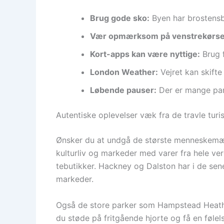
Brug gode sko:
Byen har brostensb
Vær opmærksom på venstrekørse
Kort-apps kan være nyttige:
Brug f
London Weather:
Vejret kan skifte
Løbende pauser:
Der er mange par
Autentiske oplevelser væk fra de travle tur
Ønsker du at undgå de største menneskemæng
kulturliv og markeder med varer fra hele ve
tebutikker. Hackney og Dalston har i de sen
markeder.
Også de store parker som Hampstead Heath o
du støde på fritgående hjorte og få en følel