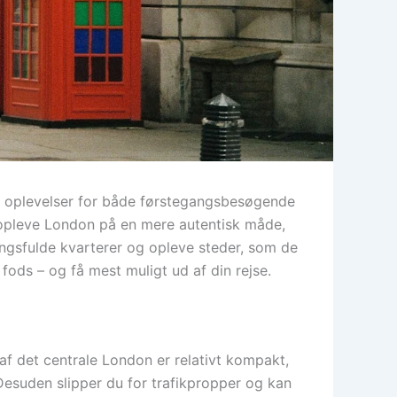
f oplevelser for både førstegangsbesøgende
t opleve London på en mere autentisk måde,
ingsfulde kvarterer og opleve steder, som de
 fods – og få mest muligt ud af din rejse.
 af det centrale London er relativt kompakt,
suden slipper du for trafikpropper og kan