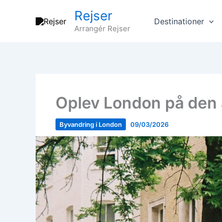
Gå
Rejser
til
Destinationer
Arrangér Rejser
indholdet
Oplev London på den a
Byvandring i London
09/03/2026