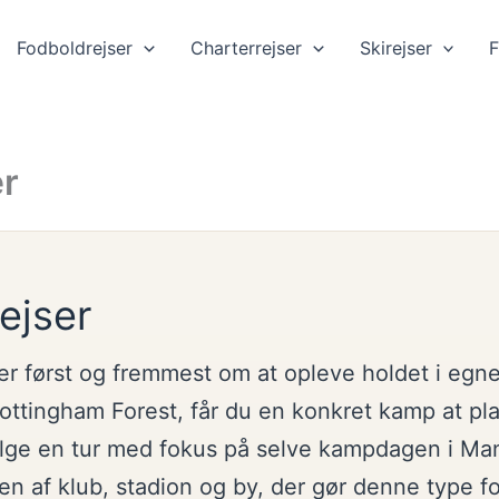
Fodboldrejser
Charterrejser
Skirejser
F
er
ejser
ler først og fremmest om at opleve holdet i eg
ottingham Forest, får du en konkret kamp at p
ælge en tur med fokus på selve kampdagen i Ma
n af klub, stadion og by, der gør denne type f