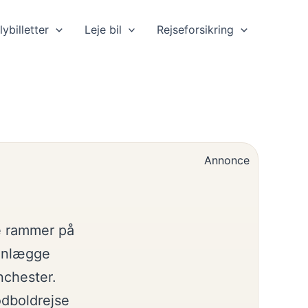
lybilletter
Leje bil
Rejseforsikring
Annonce
ne rammer på
lanlægge
nchester.
odboldrejse