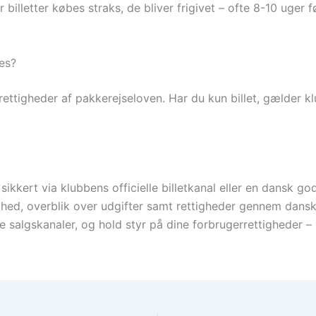
lletter købes straks, de bliver frigivet – ofte 8-10 uger
ses?
rettigheder af pakkerejseloven. Har du kun billet, gælder 
sikkert via klubbens officielle billetkanal eller en dansk g
yghed, overblik over udgifter samt rettigheder gennem dansk 
elle salgskanaler, og hold styr på dine forbrugerrettigheder –