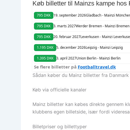
Køb billetter til Mainzs kampe hos 
795 DKK
19. september 2026
Gladbach - Mainz
i Mönche
795 DKK
3. marts 2027
Werder Bremen - Mainz
i Bremen
795 DKK
20. februar 2027
Leverkusen - Mainz
i Leverkus
1.195 DKK
5. december 2026
Leipzig - Mainz
i Leipzig
1.395 DKK
3. april 2027
Union Berlin - Mainz
i Berlin
Se flere billetter på
Footballtravel.dk
Sådan køber du Mainz billetter fra Danmark
Køb via officielle kanaler
Mainz billetter kan købes direkte gennem klub
klubbens egen billetside, især fordi videresa
Billetpriser og billettyper