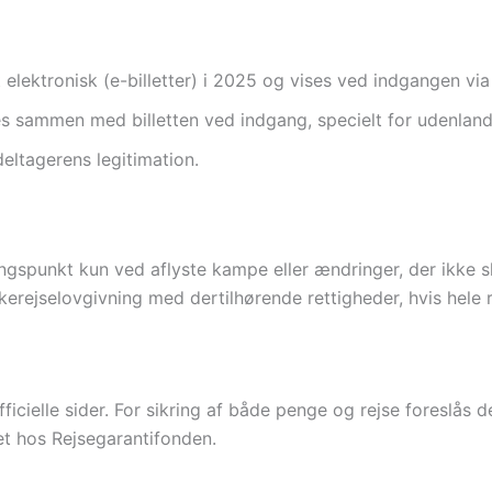
elektronisk (e-billetter) i 2025 og vises ved indgangen via t
es sammen med billetten ved indgang, specielt for udenlan
eltagerens legitimation.
gspunkt kun ved aflyste kampe eller ændringer, der ikke sk
ejselovgivning med dertilhørende rettigheder, hvis hele r
ielle sider. For sikring af både penge og rejse foreslås de
ret hos Rejsegarantifonden.