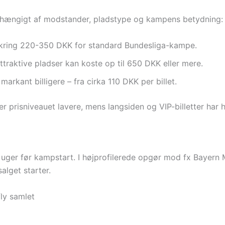
 afhængigt af modstander, pladstype og kampens betydning:
omkring 220-350 DKK for standard Bundesliga-kampe.
 attraktive pladser kan koste op til 650 DKK eller mere.
arkant billigere – fra cirka 110 DKK per billet.
 prisniveauet lavere, mens langsiden og VIP-billetter har høj
 uger før kampstart. I højprofilerede opgør mod fx Bayern M
alget starter.
fly samlet