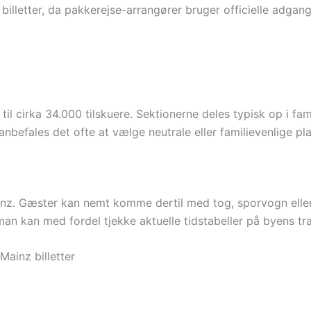
ge billetter, da pakkerejse-arrangører bruger officielle adgan
 cirka 34.000 tilskuere. Sektionerne deles typisk op i fami
nbefales det ofte at vælge neutrale eller familievenlige pla
ainz. Gæster kan nemt komme dertil med tog, sporvogn ell
man kan med fordel tjekke aktuelle tidstabeller på byens t
Mainz billetter