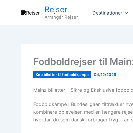
Gå
Rejser
til
Destinationer
Arrangér Rejser
indholdet
Fodboldrejser til Mai
Køb biletter til fodboldkampe
04/12/2025
Mainz billetter – Sikre og Eksklusive fodbold
Fodboldkampe i Bundesligaen tiltrækker hve
kombinere oplevelsen med en længere rejse, 
hvordan du som dansk forbruger trygt kan si