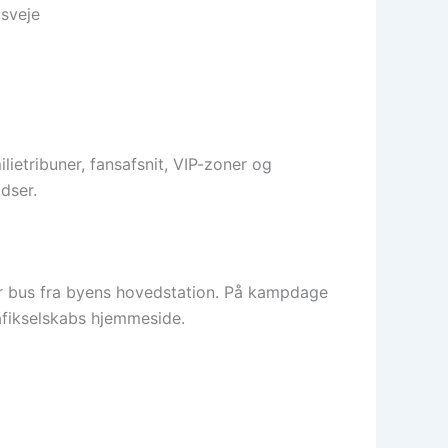
gsveje
lietribuner, fansafsnit, VIP-zoner og
dser.
er bus fra byens hovedstation. På kampdage
rafikselskabs hjemmeside.