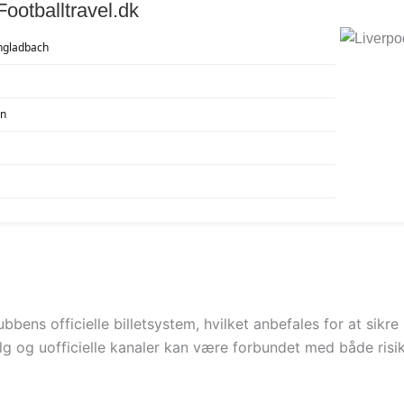
Footballtravel.dk
ngladbach
en
bens officielle billetsystem, hvilket anbefales for at sikre
lg og uofficielle kanaler kan være forbundet med både risiko