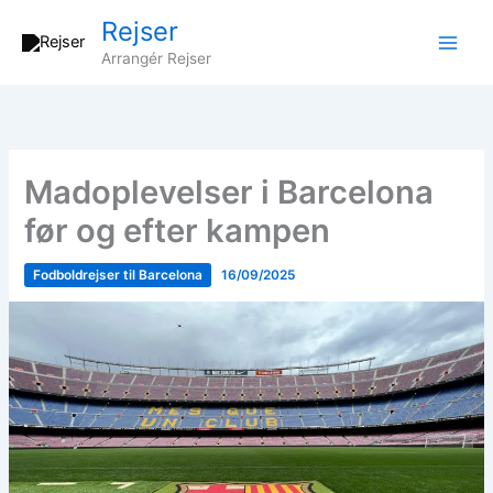
Gå
Rejser
til
Arrangér Rejser
indholdet
Madoplevelser i Barcelona
før og efter kampen
Fodboldrejser til Barcelona
16/09/2025