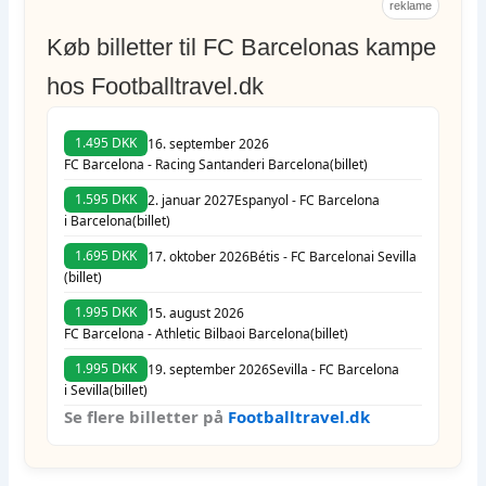
reklame
Køb billetter til FC Barcelonas kampe
hos Footballtravel.dk
1.495 DKK
16. september 2026
FC Barcelona - Racing Santander
i Barcelona
(billet)
1.595 DKK
2. januar 2027
Espanyol - FC Barcelona
i Barcelona
(billet)
1.695 DKK
17. oktober 2026
Bétis - FC Barcelona
i Sevilla
(billet)
1.995 DKK
15. august 2026
FC Barcelona - Athletic Bilbao
i Barcelona
(billet)
1.995 DKK
19. september 2026
Sevilla - FC Barcelona
i Sevilla
(billet)
Se flere billetter på
Footballtravel.dk