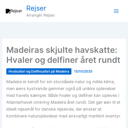
Gå
Rejser
til
Arrangér Rejser
indholdet
Madeiras skjulte havskatte:
Hvaler og delfiner året rundt
Hvalsafari og Delfinsafari på Madeira
15/10/2025
Madeira er kendt for sin storslåede natur og milde klima,
men øens kystvande gemmer også på unikke oplevelser
med havets kæmper. Både hvaler og delfiner kan opleves i
Atlanterhavet omkring Madeira året rundt. Det gør øen til et
ideelt rejsemål for danske rejsende, der ønsker at
kombinere naturoplevelser med ansvarligt maritimt eventyr.