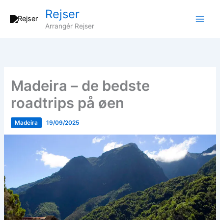
Gå
Rejser
til
Arrangér Rejser
indholdet
Madeira – de bedste
roadtrips på øen
Madeira
19/09/2025