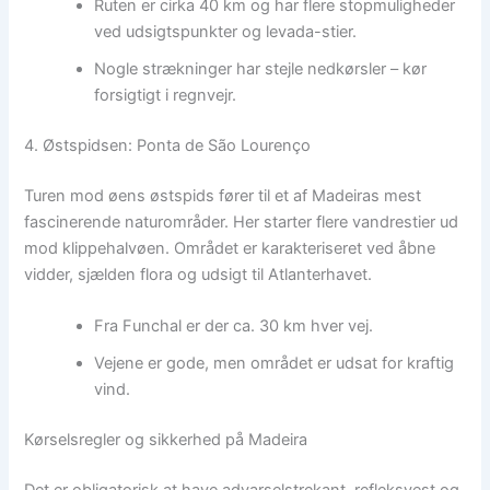
Ruten er cirka 40 km og har flere stopmuligheder
ved udsigtspunkter og levada-stier.
Nogle strækninger har stejle nedkørsler – kør
forsigtigt i regnvejr.
4. Østspidsen: Ponta de São Lourenço
Turen mod øens østspids fører til et af Madeiras mest
fascinerende naturområder. Her starter flere vandrestier ud
mod klippehalvøen. Området er karakteriseret ved åbne
vidder, sjælden flora og udsigt til Atlanterhavet.
Fra Funchal er der ca. 30 km hver vej.
Vejene er gode, men området er udsat for kraftig
vind.
Kørselsregler og sikkerhed på Madeira
Det er obligatorisk at have advarselstrekant, refleksvest og