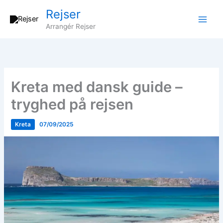
Gå
Rejser
til
Arrangér Rejser
indholdet
Kreta med dansk guide –
tryghed på rejsen
Kreta
07/09/2025