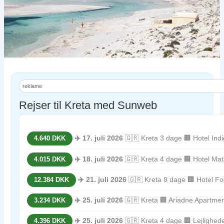
reklame
Rejser til Kreta med Sunweb
✈️ 17. juli 2026
🇬🇷 Kreta 3 dage 🏢 Hotel In
4.640 DKK
✈️ 18. juli 2026
🇬🇷 Kreta 4 dage 🏢 Hotel Ma
4.015 DKK
✈️ 21. juli 2026
🇬🇷 Kreta 8 dage 🏢 Hotel F
12.384 DKK
✈️ 25. juli 2026
🇬🇷 Kreta 🏢 Ariadne Apartme
3.234 DKK
✈️ 25. juli 2026
🇬🇷 Kreta 4 dage 🏢 Lejlighed
4.396 DKK