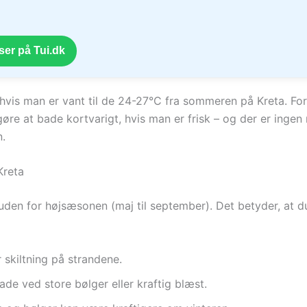
ser på Tui.dk
 hvis man er vant til de 24-27°C fra sommeren på Kreta. For 
 at bade kortvarigt, hvis man er frisk – og der er ingen reg
n.
Kreta
uden for højsæsonen (maj til september). Det betyder, at 
 skiltning på strandene.
de ved store bølger eller kraftig blæst.