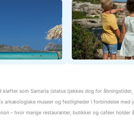
d kløfter som Samaria (status tjekkes dog for åbningstide
– fx arkæologiske museer og festligheder i forbindelse med
mnon – hvor mange restauranter, butikker og caféer holder 