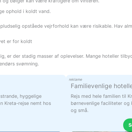
og bølger kan være kraftigere om vinteren.
ge ophold i koldt vand.
n pludselig opståede vejrforhold kan være risikable. Hav al
et er for koldt
dig, er der stadig masser af oplevelser. Mange hoteller til
dendørs svømning.
reklame
Familievenlige hotell
strande, hyggelige
Rejs med hele familien til 
n Kreta-rejse nemt hos
børnevenlige faciliteter og 
og små.
S