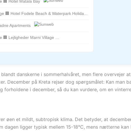
e 🏢 Hotel Matala Bay
 🏢 Hotel Fodele Beach & Waterpark Holiday Resort
iadne Apartments
 🏢 Lejligheder Marni Village
 blandt danskerne i sommerhalvåret, men flere overvejer 
ister. December på Kreta rejser dog spørgsmålet: Kan man b
g forholdene i december, så du kan vurdere, om en vinterrej
giver øen et mildt, subtropisk klima. Det betyder, at decem
dagen ligger typisk mellem 15-18°C, mens nætterne kan bliv