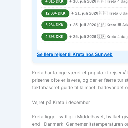
✈️ 18. juli 2026
🇬🇷 Kreta 4 dag
4.015 DKK
✈️ 21. juli 2026
🇬🇷 Kreta 8 dage
12.384 DKK
✈️ 25. juli 2026
🇬🇷 Kreta 🏢 Ar
3.234 DKK
✈️ 25. juli 2026
🇬🇷 Kreta 4 dage
4.396 DKK
Se flere rejser til Kreta hos Sunweb
Kreta har længe været et populært rejsemål
priserne ofte er lavere, og der er færre tur
faktabaseret guide til klimaet, badevandet o
Vejret på Kreta i december
Kreta ligger sydligt i Middelhavet, hvilket 
end i Danmark. Gennemsnitstemperaturen om 