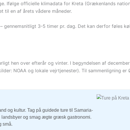
. Ifølge officielle klimadata for Kreta (Grækenlands nation
t til en af årets vådere måneder.
gennemsnitligt 3-5 timer pr. dag. Det kan derfor føles køl
ligt hen over efterår og vinter. I begyndelsen af december
ilder: NOAA og lokale vejrtjenester). Til sammenligning e
and og kultur. Tag på guidede ture til Samaria-
le landsbyer og smag ægte græsk gastronomi.
og små.