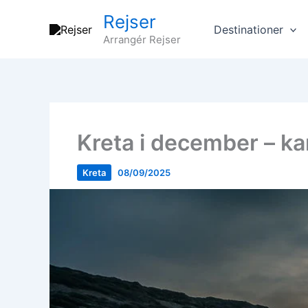
Gå
Rejser
til
Destinationer
Arrangér Rejser
indholdet
Kreta i december – ka
Kreta
08/09/2025