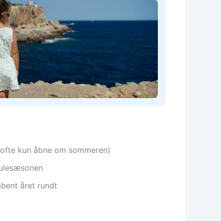
r, ofte kun åbne om sommeren)
 julesæsonen
åbent året rundt