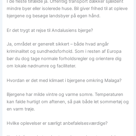
I de fleste tilfælde ja. Offentlig transport dækker sjældent
mindre byer eller isolerede huse. Bil giver frihed til at opleve
bjergene og besøge landsbyer på egen hånd.
Er det trygt at rejse til Andalusiens bjerge?
Ja, området er generelt sikkert – både hvad angår
kriminalitet og sundhedsforhold. Som i resten af Europa
bør du dog tage normale forholdsregler og orientere dig
om lokale nødnumre og faciliteter.
Hvordan er det med klimaet i bjergene omkring Malaga?
Bjergene har milde vintre og varme somre. Temperaturen
kan falde hurtigt om aftenen, så pak både let sommertøj og
en varm trøje.
Hvilke oplevelser er særligt anbefalelsesværdige?