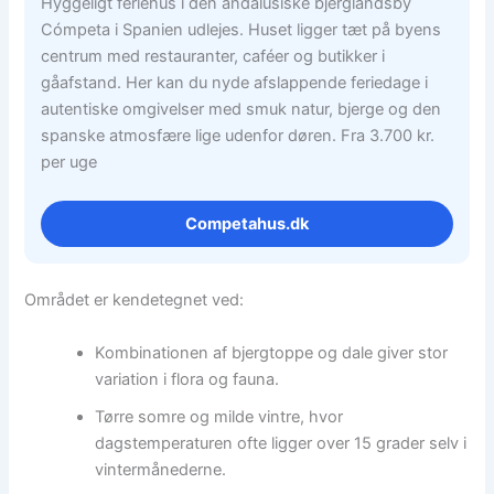
Hyggeligt feriehus i den andalusiske bjerglandsby
Cómpeta i Spanien udlejes. Huset ligger tæt på byens
centrum med restauranter, caféer og butikker i
gåafstand. Her kan du nyde afslappende feriedage i
autentiske omgivelser med smuk natur, bjerge og den
spanske atmosfære lige udenfor døren. Fra 3.700 kr.
per uge
Competahus.dk
Området er kendetegnet ved:
Kombinationen af bjergtoppe og dale giver stor
variation i flora og fauna.
Tørre somre og milde vintre, hvor
dagstemperaturen ofte ligger over 15 grader selv i
vintermånederne.