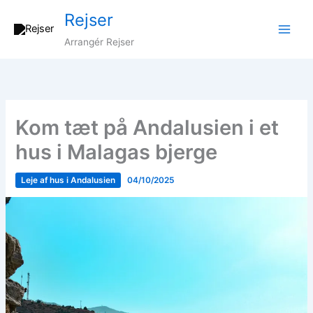
Gå
Rejser
til
indholdet
Arrangér Rejser
Kom tæt på Andalusien i et
hus i Malagas bjerge
Leje af hus i Andalusien
04/10/2025