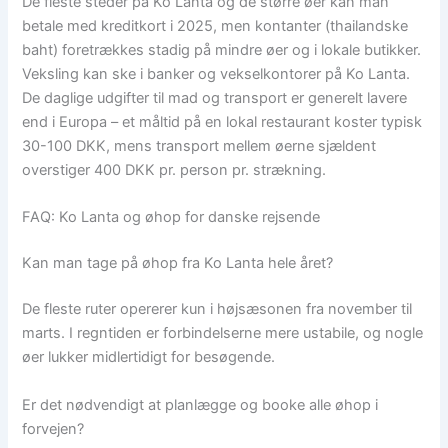
De fleste steder på Ko Lanta og de større øer kan man
betale med kreditkort i 2025, men kontanter (thailandske
baht) foretrækkes stadig på mindre øer og i lokale butikker.
Veksling kan ske i banker og vekselkontorer på Ko Lanta.
De daglige udgifter til mad og transport er generelt lavere
end i Europa – et måltid på en lokal restaurant koster typisk
30-100 DKK, mens transport mellem øerne sjældent
overstiger 400 DKK pr. person pr. strækning.
FAQ: Ko Lanta og øhop for danske rejsende
Kan man tage på øhop fra Ko Lanta hele året?
De fleste ruter opererer kun i højsæsonen fra november til
marts. I regntiden er forbindelserne mere ustabile, og nogle
øer lukker midlertidigt for besøgende.
Er det nødvendigt at planlægge og booke alle øhop i
forvejen?