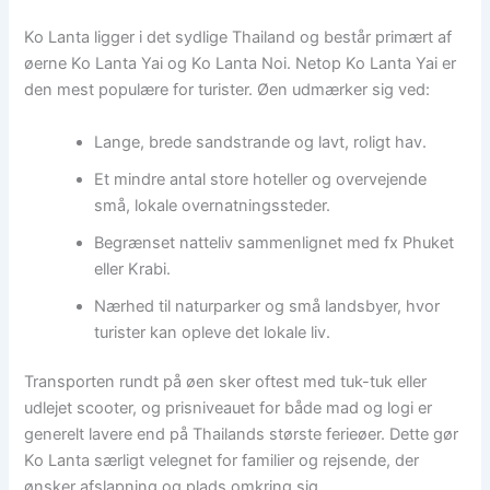
Ko Lanta ligger i det sydlige Thailand og består primært af
øerne Ko Lanta Yai og Ko Lanta Noi. Netop Ko Lanta Yai er
den mest populære for turister. Øen udmærker sig ved:
Lange, brede sandstrande og lavt, roligt hav.
Et mindre antal store hoteller og overvejende
små, lokale overnatningssteder.
Begrænset natteliv sammenlignet med fx Phuket
eller Krabi.
Nærhed til naturparker og små landsbyer, hvor
turister kan opleve det lokale liv.
Transporten rundt på øen sker oftest med tuk-tuk eller
udlejet scooter, og prisniveauet for både mad og logi er
generelt lavere end på Thailands største ferieøer. Dette gør
Ko Lanta særligt velegnet for familier og rejsende, der
ønsker afslapning og plads omkring sig.