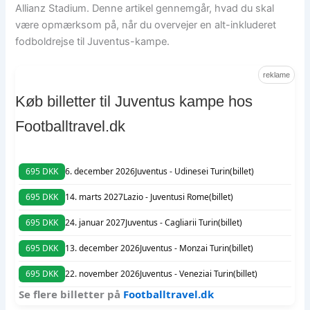
Allianz Stadium. Denne artikel gennemgår, hvad du skal
være opmærksom på, når du overvejer en alt-inkluderet
fodboldrejse til Juventus-kampe.
reklame
Køb billetter til Juventus kampe hos
Footballtravel.dk
695 DKK
6. december 2026
Juventus - Udinese
i Turin
(billet)
695 DKK
14. marts 2027
Lazio - Juventus
i Rome
(billet)
695 DKK
24. januar 2027
Juventus - Cagliari
i Turin
(billet)
695 DKK
13. december 2026
Juventus - Monza
i Turin
(billet)
695 DKK
22. november 2026
Juventus - Venezia
i Turin
(billet)
Se flere billetter på
Footballtravel.dk