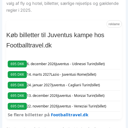
valg af fly og hotel, billetter, særlige rejsetips og gældende
regler i 2025.
reklame
Køb billetter til Juventus kampe hos
Footballtravel.dk
695 DKK
6. december 2026
Juventus - Udinese
i Turin
(billet)
695 DKK
14. marts 2027
Lazio - Juventus
i Rome
(billet)
695 DKK
24. januar 2027
Juventus - Cagliari
i Turin
(billet)
695 DKK
13. december 2026
Juventus - Monza
i Turin
(billet)
695 DKK
22. november 2026
Juventus - Venezia
i Turin
(billet)
Se flere billetter på
Footballtravel.dk