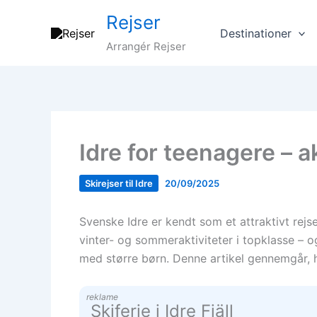
Gå
Rejser
til
Destinationer
indholdet
Arrangér Rejser
Idre for teenagere – a
Skirejser til Idre
20/09/2025
Svenske Idre er kendt som et attraktivt re
vinter- og sommeraktiviteter i topklasse – o
med større børn. Denne artikel gennemgår, h
reklame
Skiferie i Idre Fjäll