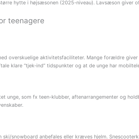
større hytte i højsæsonen (2025-niveau). Lavsæson giver oft
or teenagere
 overskuelige aktivitetsfaciliteter. Mange forældre giver te
ftale klare “tjek-ind” tidspunkter og at de unge har mobiltel
ttet unge, som fx teen-klubber, aftenarrangementer og holdb
enskaber.
n ski/snowboard anbefales eller kræves hjelm. Snescooterkør