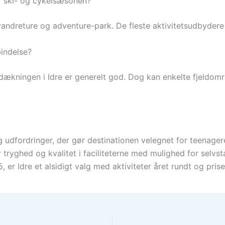
or ski- og cykelsæsonen?
vandreture og adventure-park. De fleste aktivitetsudbydere t
indelse?
ildækningen i Idre er generelt god. Dog kan enkelte fjeldom
og udfordringer, der gør destinationen velegnet for teenager
r tryghed og kvalitet i faciliteterne med mulighed for sel
, er Idre et alsidigt valg med aktiviteter året rundt og pris