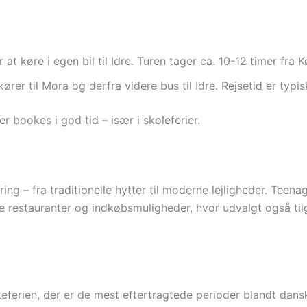
r at køre i egen bil til Idre. Turen tager ca. 10-12 timer fra
ører til Mora og derfra videre bus til Idre. Rejsetid er typis
ter bookes i god tid – især i skoleferier.
ring – fra traditionelle hytter til moderne lejligheder. Teena
e restauranter og indkøbsmuligheder, hvor udvalgt også til
eferien, der er de mest eftertragtede perioder blandt danske 