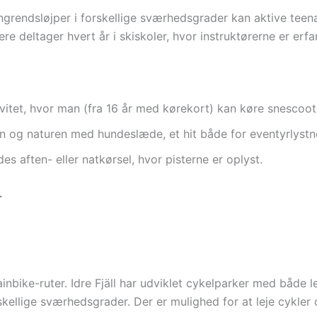
rendsløjper i forskellige sværhedsgrader kan aktive teen
deltager hvert år i skiskoler, hvor instruktørerne er erfar
vitet, hvor man (fra 16 år med kørekort) kan køre snescoot
n og naturen med hundeslæde, et hit både for eventyrlystn
des aften- eller natkørsel, hvor pisterne er oplyst.
r
bike-ruter. Idre Fjäll har udviklet cykelparker med både l
skellige sværhedsgrader. Der er mulighed for at leje cykler