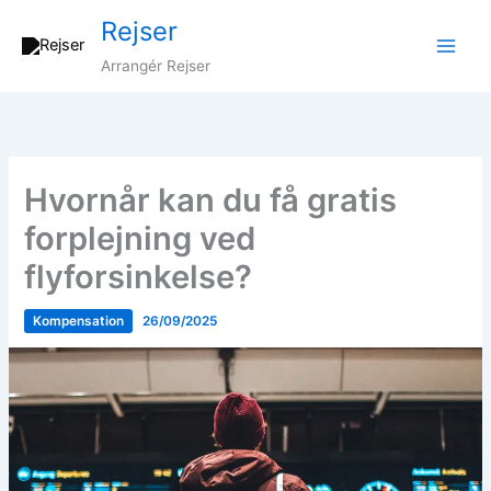
Gå
Rejser
til
indholdet
Arrangér Rejser
Hvornår kan du få gratis
forplejning ved
flyforsinkelse?
Kompensation
26/09/2025