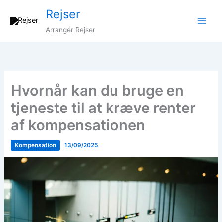
Gå
Rejser
til
indholdet
Arrangér Rejser
Hvornår kan du bruge en
tjeneste til at kræve renter
af kompensationen
Kompensation
13/09/2025