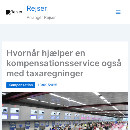
Gå
Rejser
til
indholdet
Arrangér Rejser
Hvornår hjælper en
kompensationsservice også
med taxaregninger
Kompensation
13/09/2025