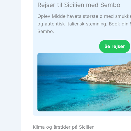
Rejser til Sicilien med Sembo
Oplev Middelhavets største ø med smukke 
og autentisk italiensk stemning. Book din 
Sembo.
Se rejser
Klima og årstider på Sicilien