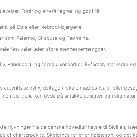
evelser. Forår og efterår egner sig godt til:
.eks. på Etna eller Nebrodi-bjergene.
 byer som Palermo, Siracusa og Taormina.
kale festivaler uden store menneskemængder.
v, vandsport, og fornøjelsesparker. Byfester, markeder og
ens autentiske byliv, deltage i lokale madfestivaler eller b
, men bjergene kan byde på smukke udsigter og rolig natur.
e flyvninger fra de danske hovedlufthavne til Sicilien, isæ
pe af charterpakke. Skolernes ferier er højsæson, og det 