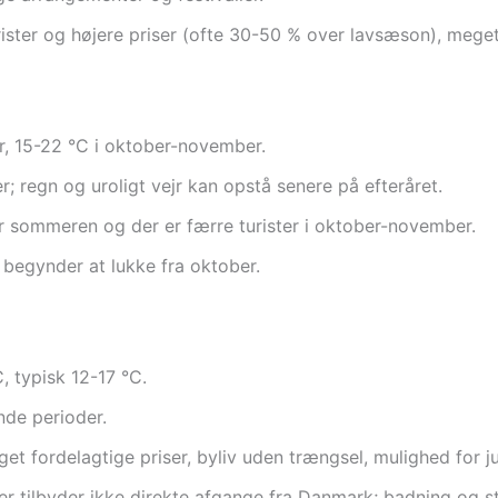
ter og højere priser (ofte 30-50 % over lavsæson), meget
r, 15-22 °C i oktober-november.
er; regn og uroligt vejr kan opstå senere på efteråret.
er sommeren og der er færre turister i oktober-november.
r begynder at lukke fra oktober.
, typisk 12-17 °C.
nde perioder.
t fordelagtige priser, byliv uden trængsel, mulighed for j
r tilbyder ikke direkte afgange fra Danmark; badning og str