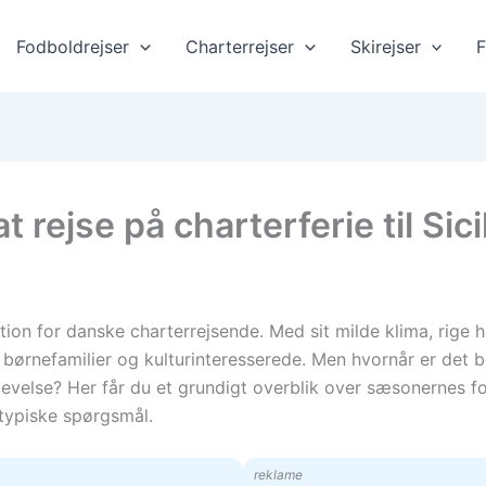
Fodboldrejser
Charterrejser
Skirejser
F
 rejse på charterferie til Sici
ion for danske charterrejsende. Med sit milde klima, rige 
ørnefamilier og kulturinteresserede. Men hvornår er det beds
velse? Her får du et grundigt overblik over sæsonernes for
 typiske spørgsmål.
reklame