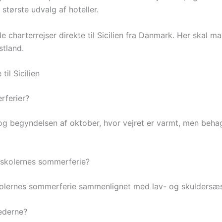
største udvalg af hoteller.
nde charterrejser direkte til Sicilien fra Danmark. Her skal m
stland.
il Sicilien
erferier?
g begyndelsen af oktober, hvor vejret er varmt, men behagel
 i skolernes sommerferie?
 skolernes sommerferie sammenlignet med lav- og skuldersæ
ederne?