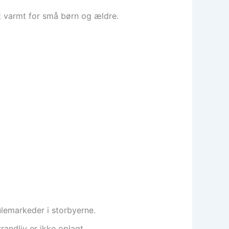
 varmt for små børn og ældre.
ulemarkeder i storbyerne.
andliv er ikke oplagt.