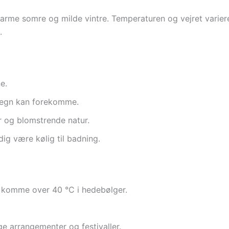
varme somre og milde vintre. Temperaturen og vejret variere
.
e.
rsregn kan forekomme.
er og blomstrende natur.
g være kølig til badning.
 komme over 40 °C i hedebølger.
ge arrangementer og festivaller.