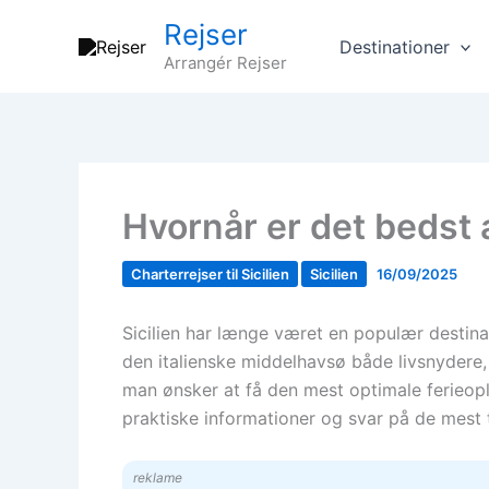
Gå
Rejser
til
Destinationer
Arrangér Rejser
indholdet
Hvornår er det bedst at
Charterrejser til Sicilien
Sicilien
16/09/2025
Sicilien har længe været en populær destinat
den italienske middelhavsø både livsnydere, b
man ønsker at få den mest optimale ferieople
praktiske informationer og svar på de mest
reklame