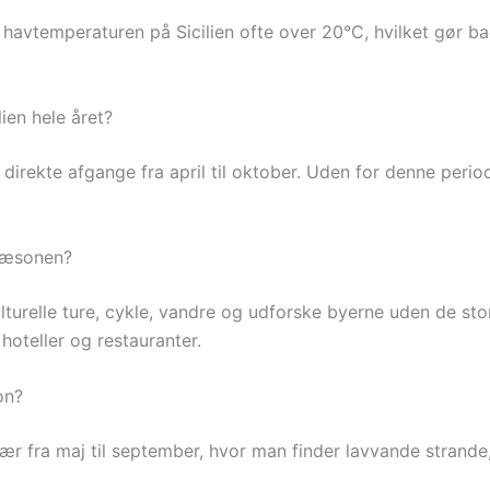
er havtemperaturen på Sicilien ofte over 20°C, hvilket gør b
lien hele året?
n direkte afgange fra april til oktober. Uden for denne peri
jsæsonen?
kulturelle ture, cykle, vandre og udforske byerne uden de 
hoteller og restauranter.
on?
sær fra maj til september, hvor man finder lavvande strande, 