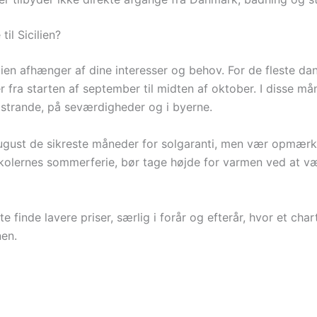
il Sicilien?
ilien afhænger af dine interesser og behov. For de fleste da
ler fra starten af september til midten af oktober. I disse m
ed strande, på seværdigheder og i byerne.
og august de sikreste måneder for solgaranti, men vær opm
i skolernes sommerferie, bør tage højde for varmen ved at
te finde lavere priser, særlig i forår og efterår, hvor et ch
nen.