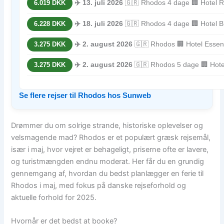
✈️ 13. juli 2026
🇬🇷 Rhodos 4 dage 🏢 Hotel Ro
6.019 DKK
✈️ 18. juli 2026
🇬🇷 Rhodos 4 dage 🏢 Hotel Bl
6.228 DKK
✈️ 2. august 2026
🇬🇷 Rhodos 🏢 Hotel Essen
3.275 DKK
✈️ 2. august 2026
🇬🇷 Rhodos 5 dage 🏢 Hote
3.275 DKK
Se flere rejser til Rhodos hos Sunweb
Drømmer du om solrige strande, historiske oplevelser og
velsmagende mad? Rhodos er et populært græsk rejsemål,
især i maj, hvor vejret er behageligt, priserne ofte er lavere,
og turistmængden endnu moderat. Her får du en grundig
gennemgang af, hvordan du bedst planlægger en ferie til
Rhodos i maj, med fokus på danske rejseforhold og
aktuelle forhold for 2025.
Hvornår er det bedst at booke?