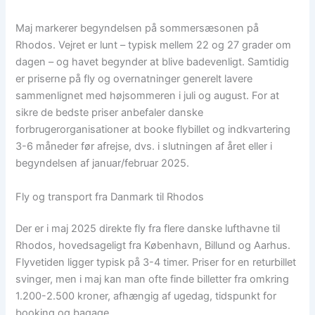
Maj markerer begyndelsen på sommersæsonen på
Rhodos. Vejret er lunt – typisk mellem 22 og 27 grader om
dagen – og havet begynder at blive badevenligt. Samtidig
er priserne på fly og overnatninger generelt lavere
sammenlignet med højsommeren i juli og august. For at
sikre de bedste priser anbefaler danske
forbrugerorganisationer at booke flybillet og indkvartering
3-6 måneder før afrejse, dvs. i slutningen af året eller i
begyndelsen af januar/februar 2025.
Fly og transport fra Danmark til Rhodos
Der er i maj 2025 direkte fly fra flere danske lufthavne til
Rhodos, hovedsageligt fra København, Billund og Aarhus.
Flyvetiden ligger typisk på 3-4 timer. Priser for en returbillet
svinger, men i maj kan man ofte finde billetter fra omkring
1.200-2.500 kroner, afhængig af ugedag, tidspunkt for
booking og bagage.