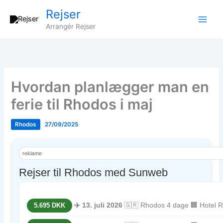
Gå
Rejser
til
Arrangér Rejser
indholdet
Hvordan planlægger man en
ferie til Rhodos i maj
Rhodos
27/09/2025
reklame
Rejser til Rhodos med Sunweb
✈️ 13. juli 2026
🇬🇷 Rhodos 4 dage 🏢 Hotel Ro
5.695 DKK