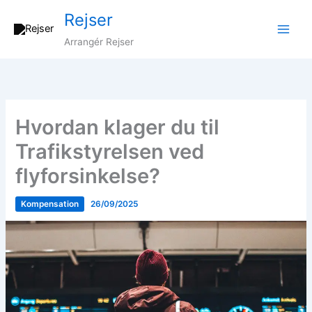
Gå
Rejser
til
indholdet
Arrangér Rejser
Hvordan klager du til
Trafikstyrelsen ved
flyforsinkelse?
Kompensation
26/09/2025