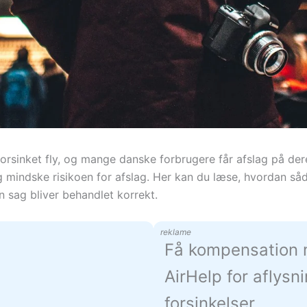
r forsinket fly, og mange danske forbrugere får afslag på d
indske risikoen for afslag. Her kan du læse, hvordan såda
n sag bliver behandlet korrekt.
reklame
Få kompensation
AirHelp for aflysn
forsinkelser