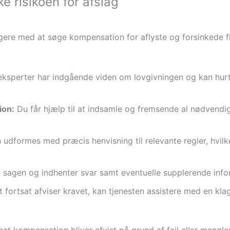
 risikoen for afslag
ugere med at søge kompensation for aflyste og forsinkede fly
ksperter har indgående viden om lovgivningen og kan hurt
ion:
Du får hjælp til at indsamle og fremsende al nødvendi
dformes med præcis henvisning til relevante regler, hvilket
 sagen og indhenter svar samt eventuelle supplerende inf
 fortsat afviser kravet, kan tjenesten assistere med en klage 
iget kompensation bliver afvist på grund af fejl eller mangle