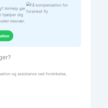
ng? AirHelp gør
i hjælper dig
– uden besvær.
ation
ger?
ation og assistance ved forsinkelse,