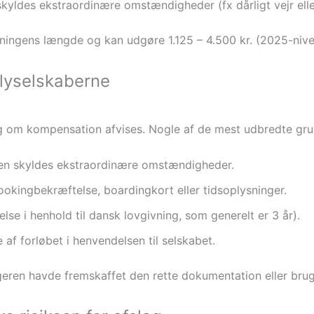
skyldes ekstraordinære omstændigheder (fx dårligt vejr eller
ningens længde og kan udgøre 1.125 – 4.500 kr. (2025-nive
 flyselskaberne
 om kompensation afvises. Nogle af de mest udbredte grund
lsen skyldes ekstraordinære omstændigheder.
kingbekræftelse, boardingkort eller tidsoplysninger.
lse i henhold til dansk lovgivning, som generelt er 3 år).
 af forløbet i henvendelsen til selskabet.
geren havde fremskaffet den rette dokumentation eller bru