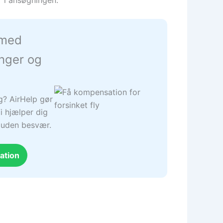
 med
inger og
ng? AirHelp gør
i hjælper dig
– uden besvær.
ation