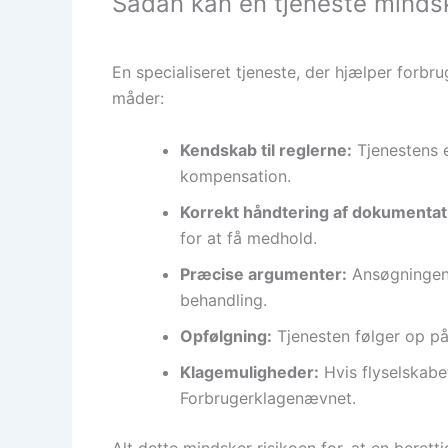
Sådan kan en tjeneste mindske
En specialiseret tjeneste, der hjælper forbr
måder:
Kendskab til reglerne:
Tjenestens e
kompensation.
Korrekt håndtering af dokumentat
for at få medhold.
Præcise argumenter:
Ansøgningen u
behandling.
Opfølgning:
Tjenesten følger op på
Klagemuligheder:
Hvis flyselskabet
Forbrugerklagenævnet.
Alt dette mindsker risikoen for, at en berett