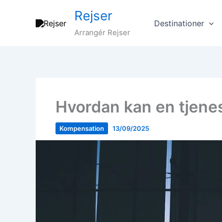
Gå
Rejser
til
Destinationer
indholdet
Arrangér Rejser
Hvordan kan en tjenes
Kompensation
13/09/2025