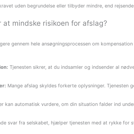
kravet uden begrundelse eller tilbyder mindre, end rejsende h
 at mindske risikoen for afslag?
rugere gennem hele ansøgningsprocessen om kompensation v
ion:
Tjenesten sikrer, at du indsamler og indsender al nødve
er:
Mange afslag skyldes forkerte oplysninger. Tjenesten g
r kan automatisk vurdere, om din situation falder ind under
 svar fra selskabet, hjælper tjenesten med at rykke for sv