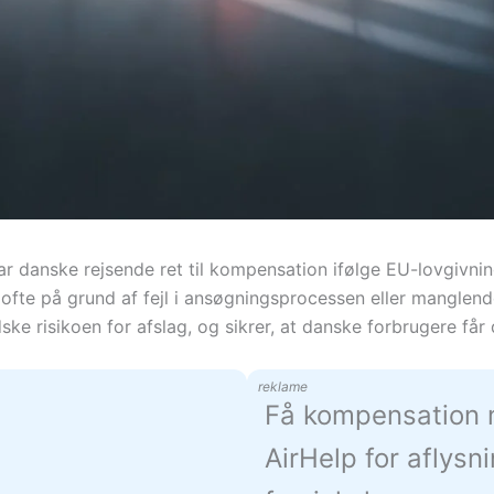
t, har danske rejsende ret til kompensation ifølge EU-lovgivn
 ofte på grund af fejl i ansøgningsprocessen eller mangle
e risikoen for afslag, og sikrer, at danske forbrugere får 
reklame
Få kompensation
AirHelp for aflysn