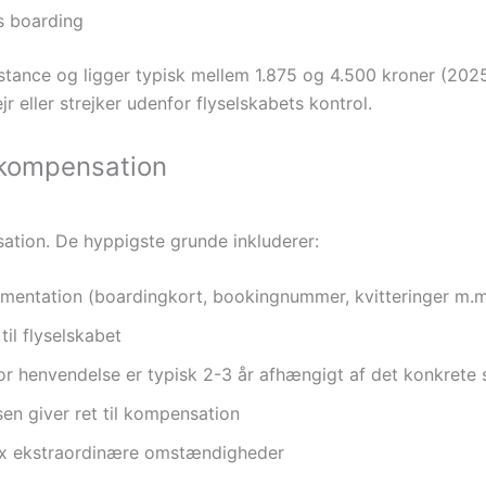
s boarding
tance og ligger typisk mellem 1.875 og 4.500 kroner (2025
eller strejker udenfor flyselskabets kontrol.
å kompensation
tion. De hyppigste grunde inkluderer:
mentation (boardingkort, bookingnummer, kvitteringer m.m
til flyselskabet
for henvendelse er typisk 2-3 år afhængigt af det konkrete 
sen giver ret til kompensation
fx ekstraordinære omstændigheder