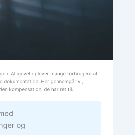
ingen. Alligevel oplever mange forbrugere at
nde dokumentation. Her gennemgår vi,
den kompensation, de har ret til.
 med
inger og