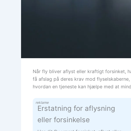
Når fly bliver aflyst eller kraftigt forsinke
få afslag på deres krav mod flyselskaberne,
hvordan en tjeneste kan hjælpe med at mindsk
reklame
Erstatning for aflysning
eller forsinkelse