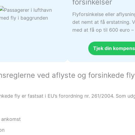
forsinkelser
Flyforsinkelse eller aflysni
det nemt at få erstatning. V
med at få op til 600 euro 
Tjek din kompens
reglerne ved aflyste og forsinkede fly
nkede fly er fastsat i EU’s forordning nr. 261/2004. Som udg
d ankomst
ion