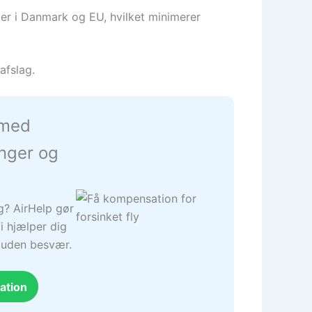
ler i Danmark og EU, hvilket minimerer
afslag.
 med
inger og
ng? AirHelp gør
i hjælper dig
– uden besvær.
ation