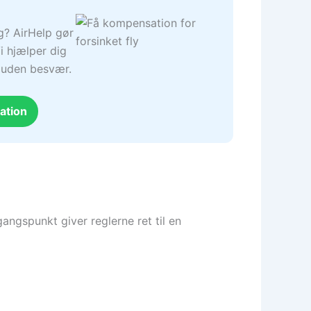
ng? AirHelp gør
i hjælper dig
– uden besvær.
ation
angspunkt giver reglerne ret til en