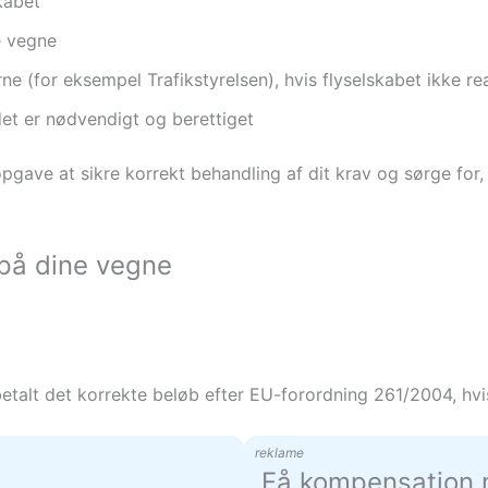
skabet
e vegne
e (for eksempel Trafikstyrelsen), hvis flyselskabet ikke re
 det er nødvendigt og berettiget
pgave at sikre korrekt behandling af dit krav og sørge for
på dine vegne
etalt det korrekte beløb efter EU-forordning 261/2004, hvis 
reklame
Få kompensation