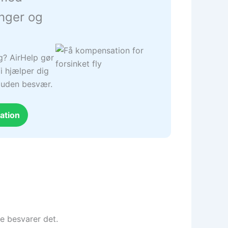
inger og
ng? AirHelp gør
i hjælper dig
– uden besvær.
ation
ke besvarer det.