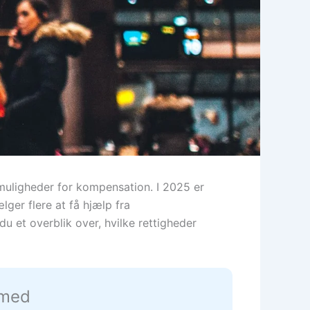
 muligheder for kompensation. I 2025 er
ger flere at få hjælp fra
 et overblik over, hvilke rettigheder
 med