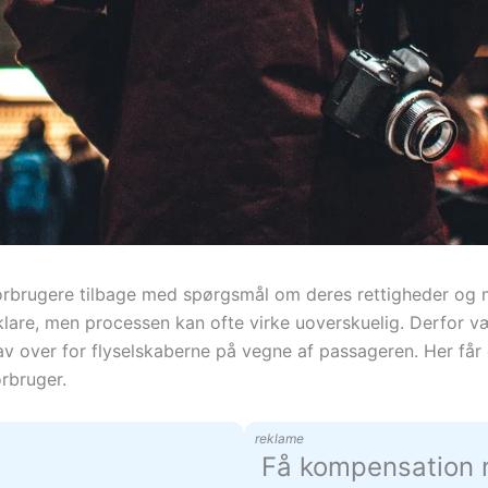
 forbrugere tilbage med spørgsmål om deres rettigheder og
lare, men processen kan ofte virke uoverskuelig. Derfor væl
over for flyselskaberne på vegne af passageren. Her får du
rbruger.
reklame
Få kompensation