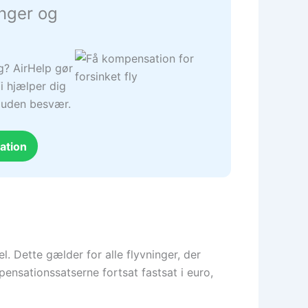
inger og
ng? AirHelp gør
i hjælper dig
– uden besvær.
ation
l. Dette gælder for alle flyvninger, der
pensationssatserne fortsat fastsat i euro,