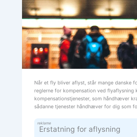
Når et fly bliver aflyst, står mange danske
reglerne for kompensation ved flyaflysning k
kompensationstjenester, som håndhæver krav 
sådanne tjenester håndhæver for dig som fo
reklame
Erstatning for aflysning