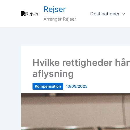
Gå
Rejser
til
Destinationer
indholdet
Arrangér Rejser
Hvilke rettigheder h
aflysning
Kompensation
13/09/2025