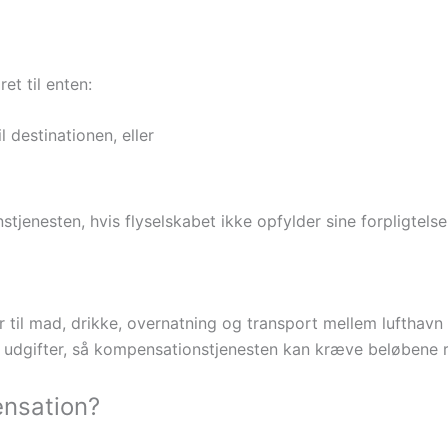
et til enten:
l destinationen, eller
enesten, hvis flyselskabet ikke opfylder sine forpligtelse
 til mad, drikke, overnatning og transport mellem lufthavn o
a udgifter, så kompensationstjenesten kan kræve beløbene 
ensation?