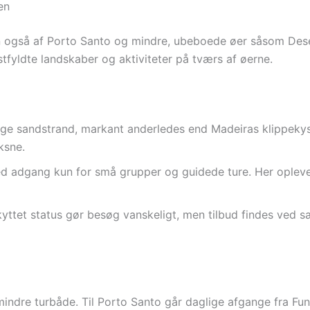
en
 også af Porto Santo og mindre, ubeboede øer såsom Des
tfyldte landskaber og aktiviteter på tværs af øerne.
ge sandstrand, markant anderledes end Madeiras klippekyster
ksne.
 adgang kun for små grupper og guidede ture. Her opleves
ttet status gør besøg vanskeligt, men tilbud findes ved sæ
mindre turbåde. Til Porto Santo går daglige afgange fra 