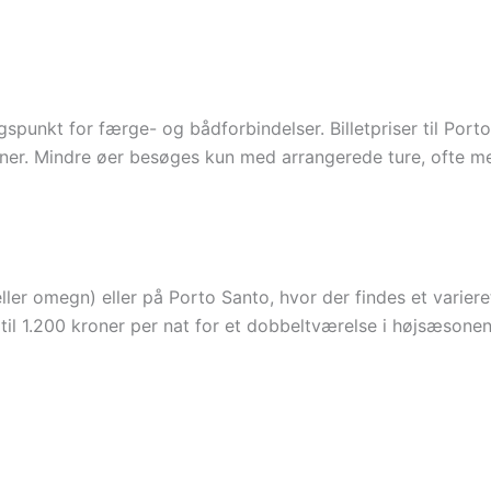
unkt for færge- og bådforbindelser. Billetpriser til Porto
oner. Mindre øer besøges kun med arrangerede ture, ofte m
ler omegn) eller på Porto Santo, hvor der findes et variere
400 til 1.200 kroner per nat for et dobbeltværelse i højsæso