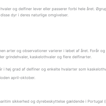
hvaler og delfiner lever eller passerer forbi hele året. Øgr
disse dyr i deres naturlige omgivelser.
men arter og observationer varierer i løbet af året. Forår 
er grindehvaler, kaskelothvaler og flere delfinarter.
r i høj grad af delfiner og enkelte hvalarter som kaskelothv
rioden april-oktober.
 maritim sikkerhed og dyrebeskyttelse gældende i Portugal (