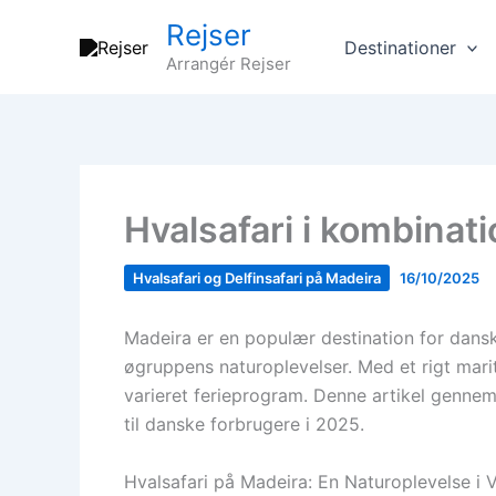
Gå
Rejser
til
Destinationer
Arrangér Rejser
indholdet
Hvalsafari i kombina
Hvalsafari og Delfinsafari på Madeira
16/10/2025
Madeira er en populær destination for dansk
øgruppens naturoplevelser. Med et rigt marit
varieret ferieprogram. Denne artikel gennem
til danske forbrugere i 2025.
Hvalsafari på Madeira: En Naturoplevelse i 