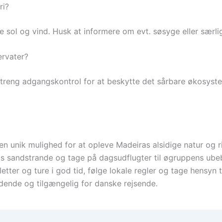
ri?
de sol og vind. Husk at informere om evt. søsyge eller særl
ervater?
reng adgangskontrol for at beskytte det sårbare økosystem
n unik mulighed for at opleve Madeiras alsidige natur og r
s sandstrande og tage på dagsudflugter til øgruppens ubeb
letter og ture i god tid, følge lokale regler og tage hensyn t
dende og tilgængelig for danske rejsende.