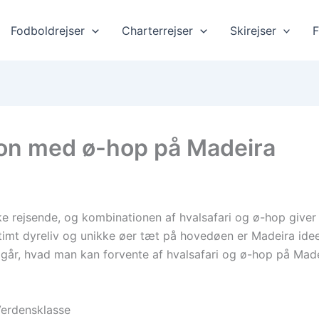
Fodboldrejser
Charterrejser
Skirejser
F
tion med ø-hop på Madeira
e rejsende, og kombinationen af hvalsafari og ø-hop giver
imt dyreliv og unikke øer tæt på hovedøen er Madeira ideel 
går, hvad man kan forvente af hvalsafari og ø-hop på Made
Verdensklasse