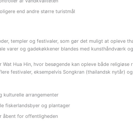
troller af vandkvaliteten
oligere end andre større turistmål
eder, templer og festivaler, som gør det muligt at opleve 
ale varer og gadekøkkener blandes med kunsthåndværk og
r Wat Hua Hin, hvor besøgende kan opleve både religiøse rit
s flere festivaler, eksempelvis Songkran (thailandsk nytår) o
 kulturelle arrangementer
ale fiskerlandsbyer og plantager
r åbent for offentligheden