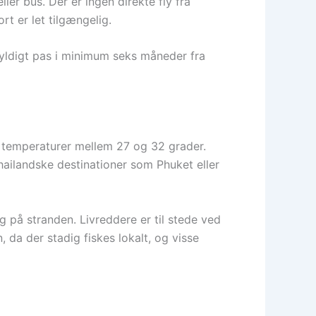
er bus. Der er ingen direkte fly fra
rt er let tilgængelig.
gyldigt pas i minimum seks måneder fra
e temperaturer mellem 27 og 32 grader.
ailandske destinationer som Phuket eller
ng på stranden. Livreddere er til stede ved
 da der stadig fiskes lokalt, og visse