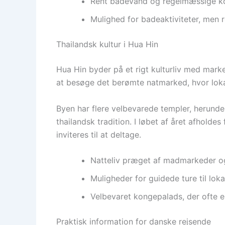
Rent badevand og regelmæssige kon
Mulighed for badeaktiviteter, men r
Thailandsk kultur i Hua Hin
Hua Hin byder på et rigt kulturliv med mark
at besøge det berømte natmarked, hvor lok
Byen har flere velbevarede templer, herunde
thailandsk tradition. I løbet af året afholde
inviteres til at deltage.
Natteliv præget af madmarkeder og
Muligheder for guidede ture til lok
Velbevaret kongepalads, der ofte e
Praktisk information for danske rejsende