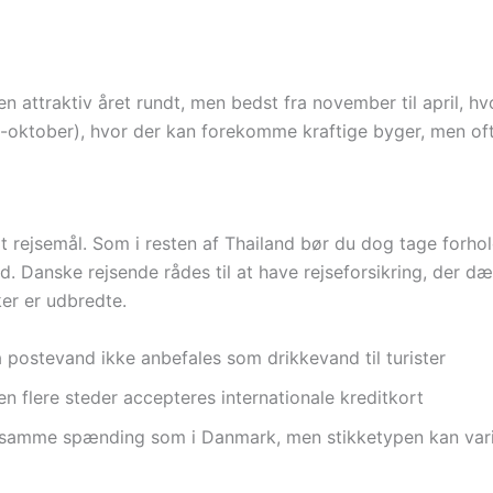
en attraktiv året rundt, men bedst fra november til april, 
ober), hvor der kan forekomme kraftige byger, men ofte 
rt rejsemål. Som i resten af Thailand bør du dog tage for
. Danske rejsende rådes til at have rejseforsikring, der 
ker er udbredte.
 postevand ikke anbefales som drikkevand til turister
en flere steder accepteres internationale kreditkort
, samme spænding som i Danmark, men stikketypen kan vari