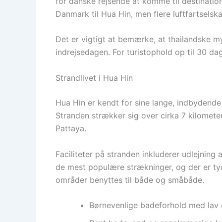
for danske rejsende at komme til destination
Danmark til Hua Hin, men flere luftfartselska
Det er vigtigt at bemærke, at thailandske m
indrejsedagen. For turistophold op til 30 d
Strandlivet i Hua Hin
Hua Hin er kendt for sine lange, indbydend
Stranden strækker sig over cirka 7 kilomet
Pattaya.
Faciliteter på stranden inkluderer udlejning 
de mest populære strækninger, og der er tyde
områder benyttes til både og småbåde.
Børnevenlige badeforhold med lav 