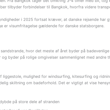
en. Fra Bangkok tager det omkring 3-4 timer med bil, tog ell
ber tilbyder forbindelser til Bangkok, hvorfra videre transpo
yndigheder i 2025 fortsat kræver, at danske rejsende har 
age er visumfritagelse gældende for danske statsborgere.
e sandstrande, hvor det meste af året byder på badevenlig
er og byder på rolige omgivelser sammenlignet med andre th
af liggestole, mulighed for windsurfing, kitesurfing og ridni
lig skiltning om badeforhold. Det er vigtigt at vise hensyn,
dybde på store dele af stranden