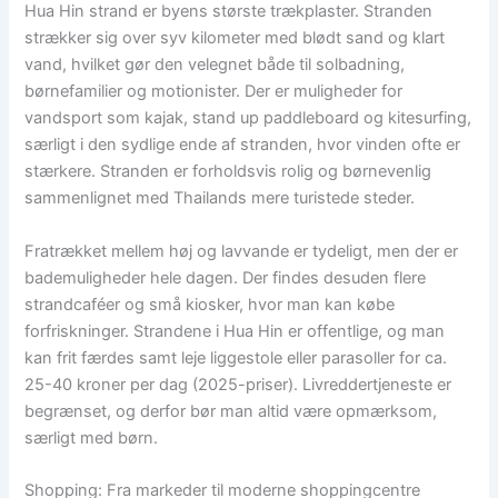
Hua Hin strand er byens største trækplaster. Stranden
strækker sig over syv kilometer med blødt sand og klart
vand, hvilket gør den velegnet både til solbadning,
børnefamilier og motionister. Der er muligheder for
vandsport som kajak, stand up paddleboard og kitesurfing,
særligt i den sydlige ende af stranden, hvor vinden ofte er
stærkere. Stranden er forholdsvis rolig og børnevenlig
sammenlignet med Thailands mere turistede steder.
Fratrækket mellem høj og lavvande er tydeligt, men der er
bademuligheder hele dagen. Der findes desuden flere
strandcaféer og små kiosker, hvor man kan købe
forfriskninger. Strandene i Hua Hin er offentlige, og man
kan frit færdes samt leje liggestole eller parasoller for ca.
25-40 kroner per dag (2025-priser). Livreddertjeneste er
begrænset, og derfor bør man altid være opmærksom,
særligt med børn.
Shopping: Fra markeder til moderne shoppingcentre