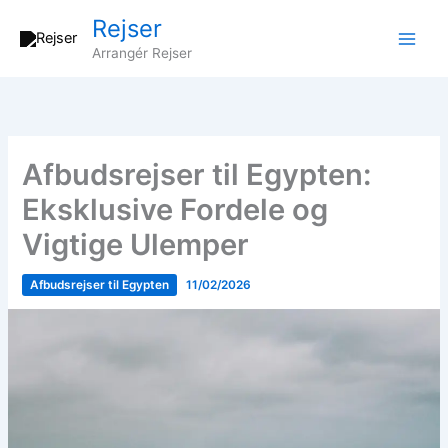
Gå
Rejser
til
Arrangér Rejser
indholdet
Afbudsrejser til Egypten:
Eksklusive Fordele og
Vigtige Ulemper
Afbudsrejser til Egypten
11/02/2026