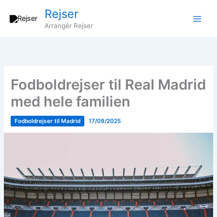
Gå
Rejser
til
Arrangér Rejser
indholdet
Fodboldrejser til Real Madrid
med hele familien
Fodboldrejser til Madrid
17/09/2025