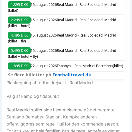
1.395 DKK
15. august 2026
Real Madrid - Real Sociedad
i Madrid
(billet)
2.295 DKK
15. august 2026
Real Madrid - Real Sociedad
i Madrid
(billet + hotel)
4.495 DKK
15. august 2026
Real Madrid - Real Sociedad
i Madrid
(billet + fly)
5.495 DKK
15. august 2026
Real Madrid - Real Sociedad
i Madrid
(billet + hotel + fly)
1.895 DKK
22. august 2026
Espanyol - Real Madrid
i Barcelona
(billet)
Se flere billetter på
Footballtravel.dk
Planlægning af fodboldrejser til Real Madrid
Valg af kamp og tidspunkt
Real Madrid spiller sine hjemmekampe på det berømte
Santiago Bernabéu Stadion. Kampkalenderen
offentliggøres som regel i juli for den kommende sæson.
For at sikre, at hele familien kan deltage, anbefales det at