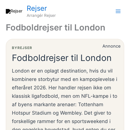
Gå
Rejser
til
Arrangér Rejser
indholdet
Fodboldrejser til London
Annonce
BYREJSER
Fodboldrejser til London
London er en oplagt destination, hvis du vil
kombinere storbytur med en kampoplevelse i
efteråret 2026. Her handler rejsen ikke om
klassisk ligafodbold, men om NFL-kampe i to
af byens markante arenaer: Tottenham
Hotspur Stadium og Wembley. Det giver to
forskellige rammer for en sportsweekend i
den engelske hovedstad, hvad enten du ser