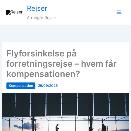
Gå
Rejser
til
indholdet
Arrangér Rejser
Flyforsinkelse på
forretningsrejse – hvem får
kompensationen?
Kompensation
25/09/2025