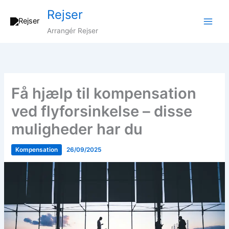
Gå
Rejser
til
indholdet
Arrangér Rejser
Få hjælp til kompensation
ved flyforsinkelse – disse
muligheder har du
Kompensation
26/09/2025