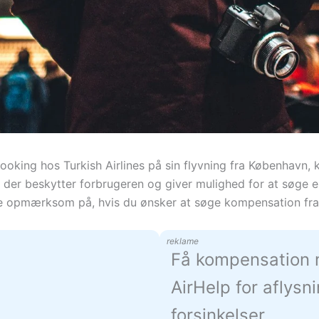
ing hos Turkish Airlines på sin flyvning fra København, ka
, der beskytter forbrugeren og giver mulighed for at søge er
e opmærksom på, hvis du ønsker at søge kompensation fra 
reklame
Få kompensation
AirHelp for aflysn
forsinkelser