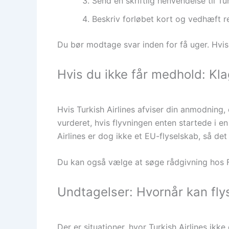
Send en skriftlig henvendelse til Tur
Beskriv forløbet kort og vedhæft r
Du bør modtage svar inden for få uger. Hvis ik
Hvis du ikke får medhold: Kl
Hvis Turkish Airlines afviser din anmodning, 
vurderet, hvis flyvningen enten startede i en
Airlines er dog ikke et EU-flyselskab, så d
Du kan også vælge at søge rådgivning hos F
Undtagelser: Hvornår kan fl
Der er situationer, hvor Turkish Airlines ikke