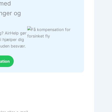
 med
inger og
ng? AirHelp gør
i hjælper dig
– uden besvær.
ation