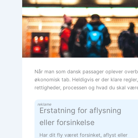
Når man som dansk passager oplever overbook
økonomisk tab. Heldigvis er der klare regler
rettigheder, processen og hvad du skal vær
reklame
Erstatning for aflysning
eller forsinkelse
Har dit fly været forsinket, aflyst eller