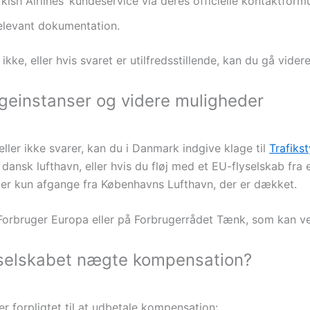
kish Airlines’ kundeservice via deres officielle kontaktformu
elevant dokumentation.
ke, eller hvis svaret er utilfredsstillende, kan du gå videre
ageinstanser og videre muligheder
eller ikke svarer, kan du i Danmark indgive klage til
Trafiks
 dansk lufthavn, eller hvis du fløj med et EU-flyselskab fra
et er kun afgange fra Københavns Lufthavn, der er dækket.
orbruger Europa eller på Forbrugerrådet Tænk, som kan ve
yselskabet nægte kompensation?
 er forpligtet til at udbetale kompensation: