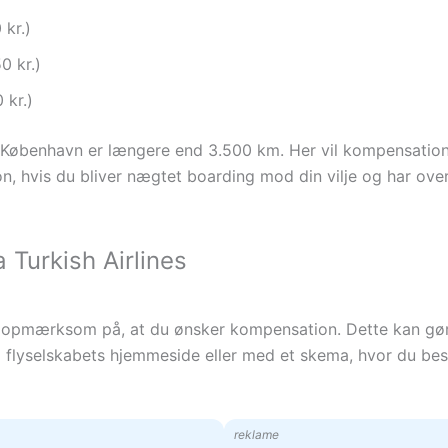
 kr.)
0 kr.)
 kr.)
fra København er længere end 3.500 km. Her vil kompensati
 hvis du bliver nægtet boarding mod din vilje og har overho
 Turkish Airlines
es opmærksom på, at du ønsker kompensation. Dette kan gør
via flyselskabets hjemmeside eller med et skema, hvor du b
reklame