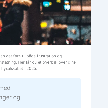
n det føre til både frustration og
statning. Her får du et overblik over dine
flyselskabet i 2025.
 med
inger og