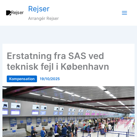
Gå
Rejser
til
indholdet
Arrangér Rejser
Erstatning fra SAS ved
teknisk fejl i København
Kompensation
19/10/2025