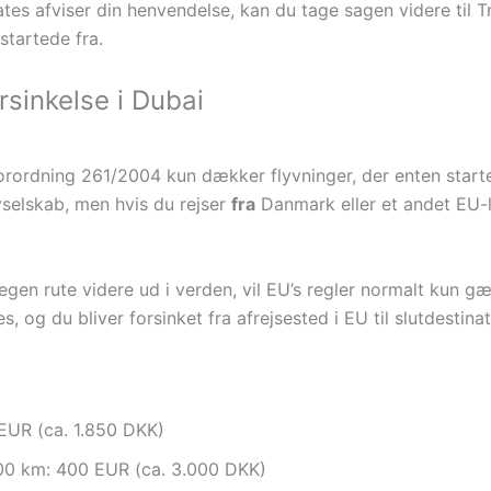
tes afviser din henvendelse, kan du tage sagen videre til Tr
startede fra.
sinkelse i Dubai
orordning 261/2004 kun dækker flyvninger, der enten starter
yselskab, men hvis du rejser
fra
Danmark eller et andet EU-l
egen rute videre ud i verden, vil EU’s regler normalt kun g
 og du bliver forsinket fra afrejsested i EU til slutdestina
 EUR (ca. 1.850 DKK)
500 km: 400 EUR (ca. 3.000 DKK)