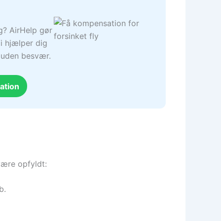
ng? AirHelp gør
i hjælper dig
– uden besvær.
ation
være opfyldt:
b.