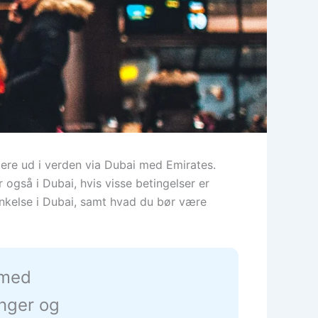
idere ud i verden via Dubai med Emirates.
r også i Dubai, hvis visse betingelser er
inkelse i Dubai, samt hvad du bør være
 med
inger og