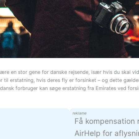
 være en stor gene for danske rejsende, især hvis du skal v
 til erstatning, hvis deres fly er forsinket – og dette gælde
dansk forbruger kan søge erstatning fra Emirates ved fors
reklame
Få kompensation
AirHelp for aflysn