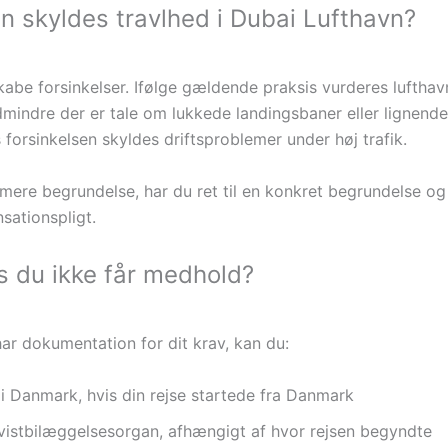
n skyldes travlhed i Dubai Lufthavn?
kabe forsinkelser. Ifølge gældende praksis vurderes luftha
ndre der er tale om lukkede landingsbaner eller lignende 
s forsinkelsen skyldes driftsproblemer under høj trafik.
rmere begrundelse, har du ret til en konkret begrundelse o
sationspligt.
is du ikke får medhold?
ar dokumentation for dit krav, kan du:
 i Danmark, hvis din rejse startede fra Danmark
tvistbilæggelsesorgan, afhængigt af hvor rejsen begyndte