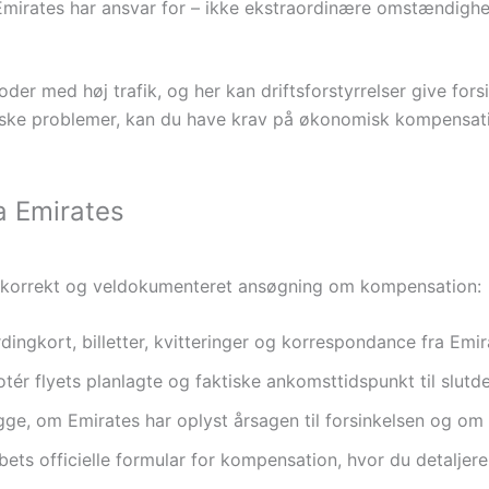
Emirates har ansvar for – ikke ekstraordinære omstændighe
oder med høj trafik, og her kan driftsforstyrrelser give fors
niske problemer, kan du have krav på økonomisk kompensati
a Emirates
r en korrekt og veldokumenteret ansøgning om kompensation:
ngkort, billetter, kvitteringer og korrespondance fra Emir
tér flyets planlagte og faktiske ankomsttidspunkt til slutde
ge, om Emirates har oplyst årsagen til forsinkelsen og om
bets officielle formular for kompensation, hvor du detaljer