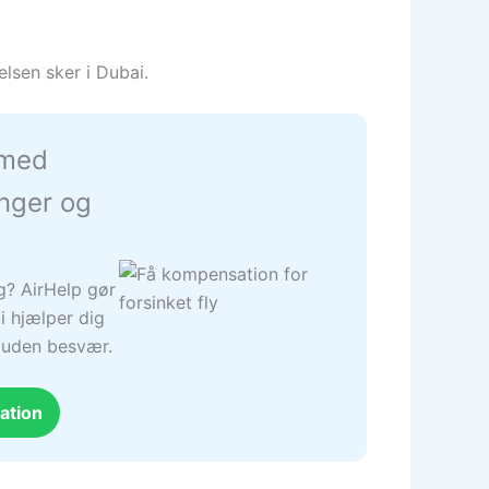
elsen sker i Dubai.
 med
inger og
ng? AirHelp gør
i hjælper dig
– uden besvær.
ation