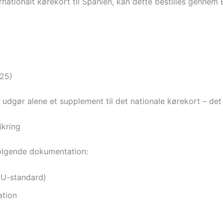
ernationalt kørekort til Spanien, kan dette bestilles genne
025)
og udgør alene et supplement til det nationale kørekort – de
ikring
følgende dokumentation:
EU-standard)
ation