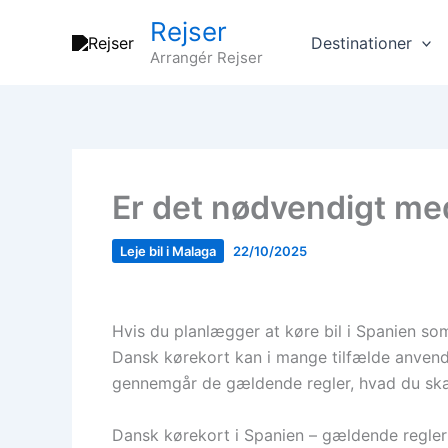
Gå
Rejser
til
Destinationer
Arrangér Rejser
indholdet
Er det nødvendigt med
Leje bil i Malaga
22/10/2025
Hvis du planlægger at køre bil i Spanien som
Dansk kørekort kan i mange tilfælde anvende
gennemgår de gældende regler, hvad du ska
Dansk kørekort i Spanien – gældende regle