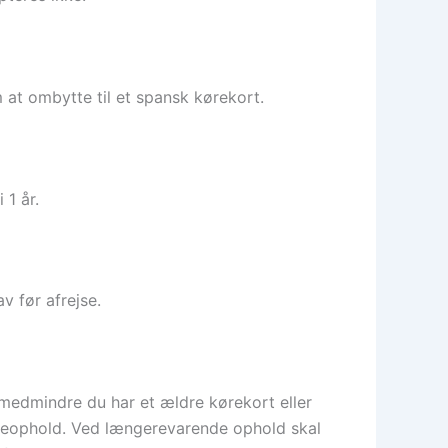
 at ombytte til et spansk kørekort.
 1 år.
v før afrejse.
, medmindre du har et ældre kørekort eller
lejeophold. Ved længerevarende ophold skal