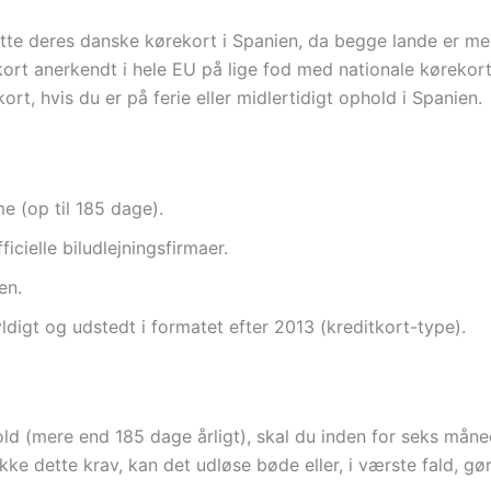
ytte deres danske kørekort i Spanien, da begge lande er m
ort anerkendt i hele EU på lige fod med nationale kørekort
rt, hvis du er på ferie eller midlertidigt ophold i Spanien.
e (op til 185 dage).
icielle biludlejningsfirmaer.
en.
digt og udstedt i formatet efter 2013 (kreditkort-type).
hold (mere end 185 dage årligt), skal du inden for seks måne
ke dette krav, kan det udløse bøde eller, i værste fald, gør