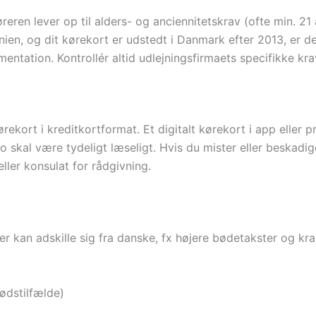
eren lever op til alders- og anciennitetskrav (ofte min. 21 
nien, og dit kørekort er udstedt i Danmark efter 2013, er d
mentation. Kontrollér altid udlejningsfirmaets specifikke kra
rekort i kreditkortformat. Et digitalt kørekort i app eller 
skal være tydeligt læseligt. Hvis du mister eller beskadig
ler konsulat for rådgivning.
der kan adskille sig fra danske, fx højere bødetakster og k
nødstilfælde)