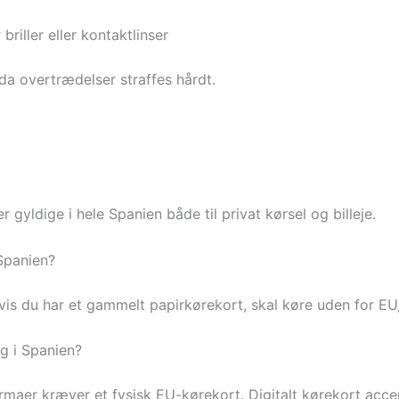
briller eller kontaktlinser
a overtrædelser straffes hårdt.
gyldige i hele Spanien både til privat kørsel og billeje.
 Spanien?
is du har et gammelt papirkørekort, skal køre uden for EU, e
ng i Spanien?
rmaer kræver et fysisk EU-kørekort. Digitalt kørekort acce