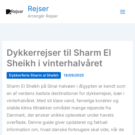
Gå
Rejser
til
Arrangér Rejser
indholdet
Dykkerrejser til Sharm El
Sheikh i vinterhalvåret
Dykkerferie Sharm al Sheikh
18/09/2025
Sharm El Sheikh på Sinai-halvøen i Ægypten er kendt som
en af verdens bedste destinationer for dykkerrejser, især i
vinterhalvåret. Med sit klare vand, farverige koralrev og
stabile klima tiltrækker området mange rejsende fra
Danmark, der ønsker unikke oplevelser under havets
overflade. Denne guide giver opdateret og faktuel
information om, hvad danske forbrugere skal vide, når de