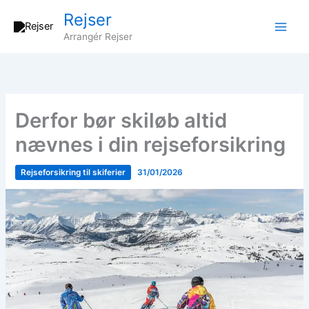
Gå
Rejser
til
Arrangér Rejser
indholdet
Derfor bør skiløb altid
nævnes i din rejseforsikring
Rejseforsikring til skiferier
31/01/2026