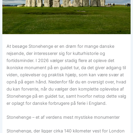
At besøge Stonehenge er en drøm for mange danske
rejsende, der interesserer sig for kulturhistorie og
fortidsminder. I 2026 vælger stadig flere at opleve det
ikoniske monument på en guidet tur, da det giver adgang til
viden, oplevelser og praktisk hjælp, som kan være svær at
opnå på egen hånd. Nedenfor får du en oversigt over, hvad
du kan forvente, når du vælger den komplette oplevelse af
Stonehenge på en guidet tur, samt hvorfor netop dette valg
er oplagt for danske forbrugere på ferie i England.
Stonehenge – et af verdens mest mystiske monumenter
Stonehenge, der ligger cirka 140 kilometer vest for London