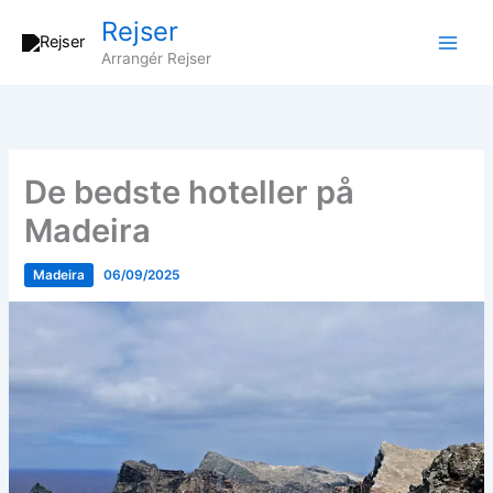
Gå
Rejser
til
Arrangér Rejser
indholdet
De bedste hoteller på
Madeira
Madeira
06/09/2025