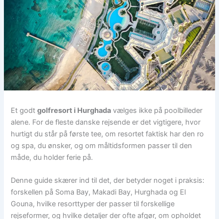
Et godt
golfresort i Hurghada
vælges ikke på poolbilleder
alene. For de fleste danske rejsende er det vigtigere, hvor
hurtigt du står på første tee, om resortet faktisk har den ro
og spa, du ønsker, og om måltidsformen passer til den
måde, du holder ferie på.
Denne guide skærer ind til det, der betyder noget i praksis:
forskellen på Soma Bay, Makadi Bay, Hurghada og El
Gouna, hvilke resorttyper der passer til forskellige
rejseformer, og hvilke detaljer der ofte afgør, om opholdet