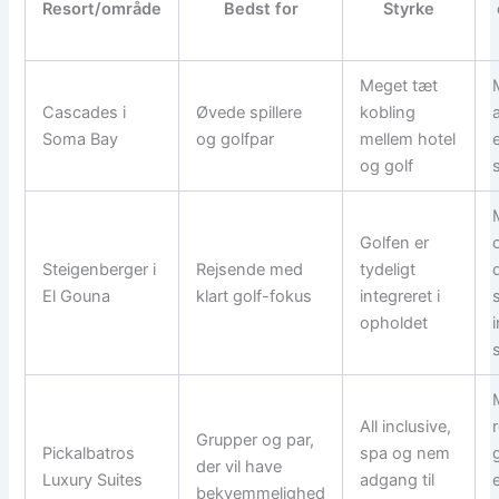
Resort/område
Bedst for
Styrke
Meget tæt
Cascades i
Øvede spillere
kobling
Soma Bay
og golfpar
mellem hotel
og golf
Golfen er
Steigenberger i
Rejsende med
tydeligt
El Gouna
klart golf-fokus
integreret i
s
opholdet
All inclusive,
Grupper og par,
Pickalbatros
spa og nem
der vil have
Luxury Suites
adgang til
bekvemmelighed