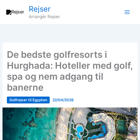
Gå
Rejser
til
Arrangér Rejser
indholdet
De bedste golfresorts i
Hurghada: Hoteller med golf,
spa og nem adgang til
banerne
Golfrejser til Egypten
22/04/2026