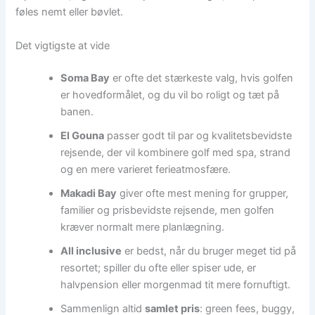
føles nemt eller bøvlet.
Det vigtigste at vide
Soma Bay
er ofte det stærkeste valg, hvis golfen
er hovedformålet, og du vil bo roligt og tæt på
banen.
El Gouna
passer godt til par og kvalitetsbevidste
rejsende, der vil kombinere golf med spa, strand
og en mere varieret ferieatmosfære.
Makadi Bay
giver ofte mest mening for grupper,
familier og prisbevidste rejsende, men golfen
kræver normalt mere planlægning.
All inclusive
er bedst, når du bruger meget tid på
resortet; spiller du ofte eller spiser ude, er
halvpension eller morgenmad tit mere fornuftigt.
Sammenlign altid
samlet pris
: green fees, buggy,