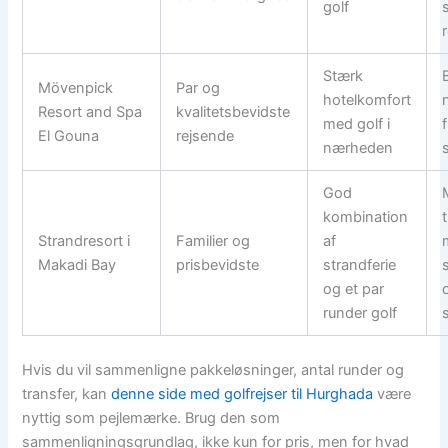
golf
Stærk
Mövenpick
Par og
hotelkomfort
Resort and Spa
kvalitetsbevidste
med golf i
El Gouna
rejsende
nærheden
God
kombination
Strandresort i
Familier og
af
Makadi Bay
prisbevidste
strandferie
og et par
runder golf
s
Hvis du vil sammenligne pakkeløsninger, antal runder og
transfer, kan
denne side med golfrejser til Hurghada
være
nyttig som pejlemærke. Brug den som
sammenligningsgrundlag, ikke kun for pris, men for hvad