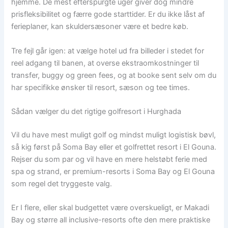
hjemme. De mest efterspurgte uger giver dog mindre
prisfleksibilitet og færre gode starttider. Er du ikke låst af
ferieplaner, kan skuldersæsoner være et bedre køb.
Tre fejl går igen: at vælge hotel ud fra billeder i stedet for
reel adgang til banen, at overse ekstraomkostninger til
transfer, buggy og green fees, og at booke sent selv om du
har specifikke ønsker til resort, sæson og tee times.
Sådan vælger du det rigtige golfresort i Hurghada
Vil du have mest muligt golf og mindst muligt logistisk bøvl,
så kig først på Soma Bay eller et golfrettet resort i El Gouna.
Rejser du som par og vil have en mere helstøbt ferie med
spa og strand, er premium-resorts i Soma Bay og El Gouna
som regel det tryggeste valg.
Er I flere, eller skal budgettet være overskueligt, er Makadi
Bay og større all inclusive-resorts ofte den mere praktiske