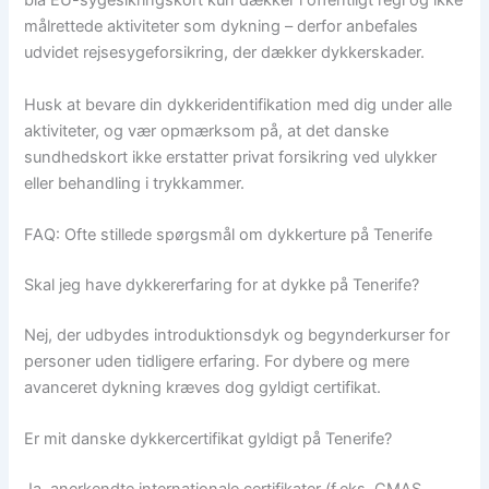
blå EU-sygesikringskort kun dækker i offentligt regi og ikke
målrettede aktiviteter som dykning – derfor anbefales
udvidet rejsesygeforsikring, der dækker dykkerskader.
Husk at bevare din dykkeridentifikation med dig under alle
aktiviteter, og vær opmærksom på, at det danske
sundhedskort ikke erstatter privat forsikring ved ulykker
eller behandling i trykkammer.
FAQ: Ofte stillede spørgsmål om dykkerture på Tenerife
Skal jeg have dykkererfaring for at dykke på Tenerife?
Nej, der udbydes introduktionsdyk og begynderkurser for
personer uden tidligere erfaring. For dybere og mere
avanceret dykning kræves dog gyldigt certifikat.
Er mit danske dykkercertifikat gyldigt på Tenerife?
Ja, anerkendte internationale certifikater (f.eks. CMAS,