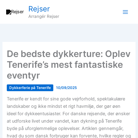
Gå
Rejser
til
Arrangér Rejser
indholdet
De bedste dykkerture: Oplev
Tenerife’s mest fantastiske
eventyr
Dykkerferie på Tenerife
10/09/2025
Tenerife er kendt for sine gode vejrforhold, spektakulære
landskaber og ikke mindst et rigt havmiljø, der gør øen
ideel for dykkeentusiaster. For danske rejsende, der ønsker
at udforske livet under vandet, kan dykning på Tenerife
byde på uforglemmelige oplevelser. Artiklen gennemgår,
hvad du som dansk forbruger kan forvente, hvilke regler og