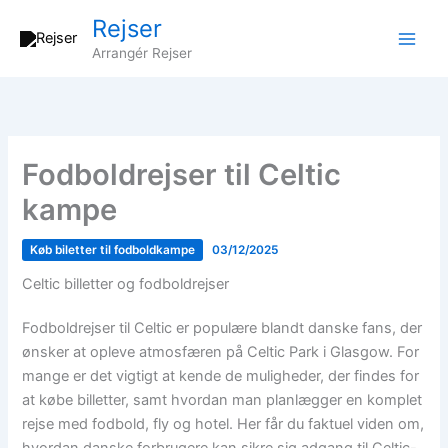
Gå
Rejser
til
Arrangér Rejser
indholdet
Fodboldrejser til Celtic
kampe
Køb biletter til fodboldkampe
03/12/2025
Celtic billetter og fodboldrejser
Fodboldrejser til Celtic er populære blandt danske fans, der
ønsker at opleve atmosfæren på Celtic Park i Glasgow. For
mange er det vigtigt at kende de muligheder, der findes for
at købe billetter, samt hvordan man planlægger en komplet
rejse med fodbold, fly og hotel. Her får du faktuel viden om,
hvordan danske forbrugere kan sikre sig adgang til Celtic-