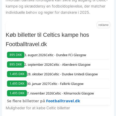
kampe og skræddersy en fodboldoplevelse, der matcher
individuelle behov og regler for danskere i 2025.
reklame
Køb billetter til Celtics kampe hos
Footballtravel.dk
895 DKK
3. august 2026
Celtic - Dundee FC
i Glasgow
895 DKK
2. september 2026
Celtic - Aberdeen
i Glasgow
1.495 DKK
28. oktober 2026
Celtic - Dundee United
i Glasgow
1.495 DKK
30. januar 2027
Celtic - Falkirk
i Glasgow
1.495 DKK
7. november 2026
Celtic - Kilmarnock
i Glasgow
Se flere billetter på
Footballtravel.dk
Muligheder for at købe Celtic billetter