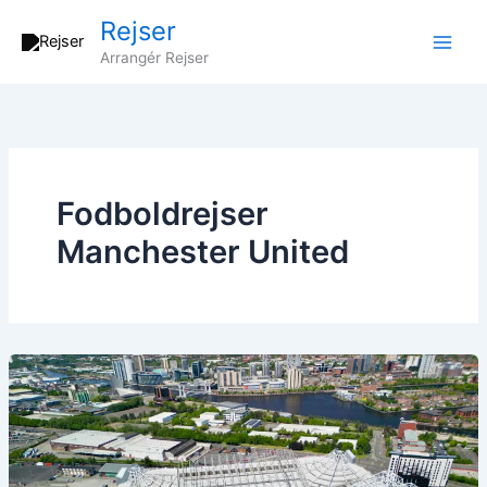
Gå
Rejser
til
Arrangér Rejser
indholdet
Fodboldrejser
Manchester United